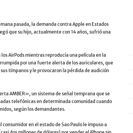
semana pasada, la demanda contra Apple en Estados
egó que su hijo, actualmente con 14 años, sufrió una
los AirPods mientras reproducía una película en la
rrumpida por una fuerte alerta de los auriculares, que
n sus tímpanos y le provocaron la pérdida de audición
lerta AMBER», un sistema de señal temprana que se
amadas telefónicas en determinada comunidad cuando
nidos, según los demandantes.
l consumidor en el estado de Sao Paulo le impuso a
casi dos millones de dólares) por vender el iPhone sin