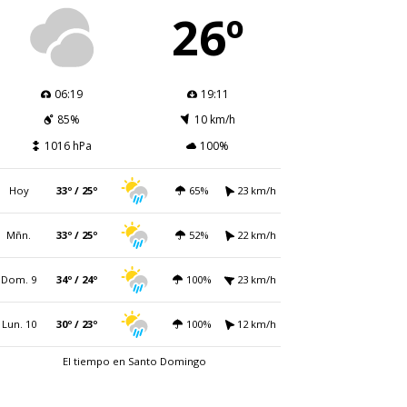
26º
06:19
19:11
85%
10 km/h
1016 hPa
100%
Hoy
33º / 25º
65%
23 km/h
Mñn.
33º / 25º
52%
22 km/h
Dom. 9
34º / 24º
100%
23 km/h
Lun. 10
30º / 23º
100%
12 km/h
El tiempo en Santo Domingo