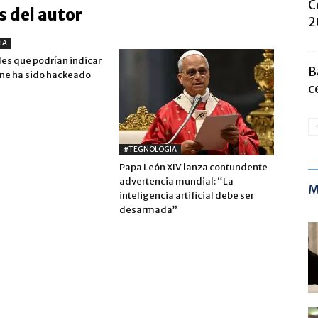
C
 del autor
2
IA
les que podrían indicar
B
one ha sido hackeado
c
#TEGNOLOGIA
Papa León XIV lanza contundente
advertencia mundial: “La
M
inteligencia artificial debe ser
desarmada”