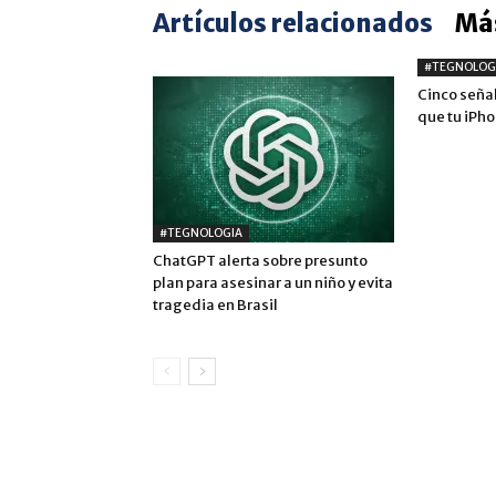
Artículos relacionados
Más
#TEGNOLOG
Cinco seña
que tu iPh
#TEGNOLOGIA
ChatGPT alerta sobre presunto
plan para asesinar a un niño y evita
tragedia en Brasil