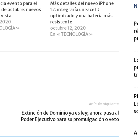
cia evento para el
Más detalles del nuevo iPhone
N
 de octubre: nuevos
12: integraría un Face ID
 vista
optimizado y una batería más
 2020
resistente
P
OLOGÍA»
octubre 12, 2020
r
En «TECNOLOGÍA»
p
L
p
t
P
L
Artículo siguiente
s
Extinción de Dominio ya es ley; ahora pasa al
Poder Ejecutivo para su promulgación o veto
A