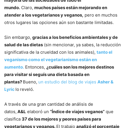
mayoría de las sociedades de todo el
mundo.
Claro,
muchos países están mejorando en
atender a los vegetarianos y veganos,
pero en muchos
otros lugares las opciones aún son bastante limitadas.
Sin embargo,
gracias a los beneficios ambientales y de
salud de las dietas
(sin mencionar, ya sabes, la reducción
significativa de la crueldad con los animales),
tanto el
veganismo como el vegetarianismo están en
aumento.
Entonces,
¿cuáles son los mejores destinos
para visitar si seguís una dieta basada en
plantas?
Bueno,
un estudio del blog de viajes
Asher &
Lyric
lo
reveló.
A través de una gran cantidad de análisis de
datos,
A&L
elaboró un
“Índice de viajes veganos”
que
clasifica
37 de los mejores y peores países para
vegetarianos y veganos.
El trabajo
analizó el porcentaje