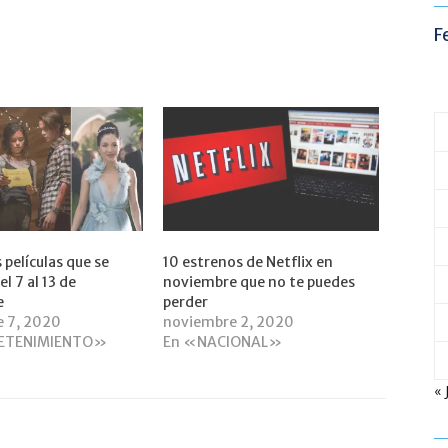
F
s películas que se
10 estrenos de Netflix en
l 7 al 13 de
noviembre que no te puedes
e
perder
e 7, 2020
noviembre 2, 2020
ETENIMIENTO»
En «NACIONAL»
« 