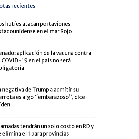
otas recientes
os hutíes atacan portaviones
stadounidense en el mar Rojo
enado: aplicación de la vacuna contra
l COVID-19 en el país no será
bligatoria
a negativa de Trump a admitir su
errota es algo “embarazoso”, dice
iden
lamadas tendrán un solo costo en RD y
e elimina el 1 para provincias