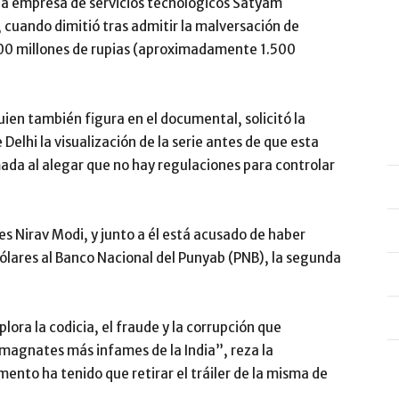
 la empresa de servicios tecnológicos Satyam
cuando dimitió tras admitir la malversación de
00 millones de rupias (aproximadamente 1.500
uien también figura en el documental, solicitó la
elhi la visualización de la serie antes de que esta
da al alegar que no hay regulaciones para controlar
es Nirav Modi, y junto a él está acusado de haber
dólares al Banco Nacional del Punyab (PNB), la segunda
ora la codicia, el fraude y la corrupción que
 magnates más infames de la India”, reza la
mento ha tenido que retirar el tráiler de la misma de