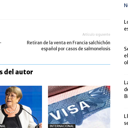
N
L
e
Artículo siguiente
-
Retiran de la venta en Francia salchichón
S
español por casos de salmonelosis
e
o
 del autor
L
d
B
L
s
NAL
INTERNACIONAL