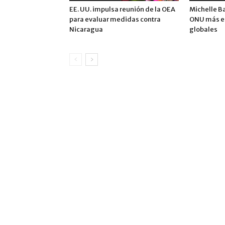
EE. UU. impulsa reunión de la OEA
Michelle B
para evaluar medidas contra
ONU más ef
Nicaragua
globales