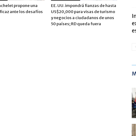
achelet propone una
EE. UU. impondrá fianzas de hasta
icaz ante los desafíos
US$20,000 para visas de turismo
I
y negocios a ciudadanos de unos
e
50 países; RD queda fuera
e
M