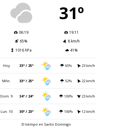
31º
06:19
19:11
65%
8 km/h
1016 hPa
41%
Hoy
33º / 25º
65%
23 km/h
Mñn.
33º / 25º
52%
22 km/h
Dom. 9
34º / 24º
100%
23 km/h
Lun. 10
30º / 23º
100%
12 km/h
El tiempo en Santo Domingo