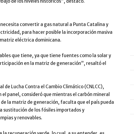
bajo de los niveles históricos”, destacó.
ecesita convertir a gas natural a Punta Catalina y
ectricidad, para hacer posible la incorporación masiva
a matriz eléctrica dominicana.
ables que tiene, ya que tiene fuentes como la solar y
rticipación en la matriz de generación”, resaltó el
nal de Lucha Contra el Cambio Climático (CNLCC),
 el panel, consideró que mientras el carbón mineral
 de la matriz de generación, faculta que el país pueda
a sustitución de los fósiles importados y
impias y renovables.
 la recuperación verde, lo cual, a su entender, es