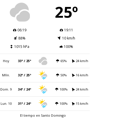
25º
06:19
19:11
88%
10 km/h
1015 hPa
100%
Hoy
33º / 25º
65%
24 km/h
Mñn.
32º / 25º
50%
16 km/h
Dom. 9
34º / 24º
100%
24 km/h
Lun. 10
31º / 24º
100%
15 km/h
El tiempo en Santo Domingo