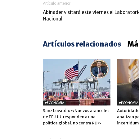
Artículo anterior
Abinader visitará este viernes el Laboratori
Nacional
Artículos relacionados
Más
#ECONOMIA
#ECONOMIA
Sanz Lovatón: «Nuevos aranceles
Autoridade
de EE. UU. responden a una
analizan p
política global, no contra RD»
incertidum