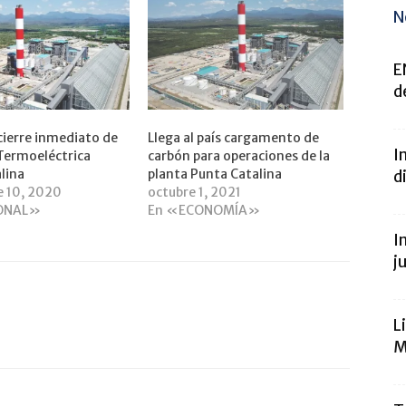
N
E
d
ierre inmediato de
Llega al país cargamento de
I
 Termoeléctrica
carbón para operaciones de la
lina
planta Punta Catalina
d
e 10, 2020
octubre 1, 2021
ONAL»
En «ECONOMÍA»
I
j
L
M