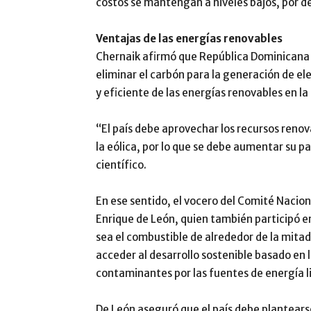
costos se mantengan a niveles bajos, por de
Ventajas de las energías renovables
Chernaik afirmó que República Dominicana n
eliminar el carbón para la generación de el
y eficiente de las energías renovables en l
“El país debe aprovechar los recursos renov
la eólica, por lo que se debe aumentar su pa
científico.
En ese sentido, el vocero del Comité Nacio
Enrique de León, quien también participó en
sea el combustible de alrededor de la mitad
acceder al desarrollo sostenible basado en l
contaminantes por las fuentes de energía l
De León aseguró que el país debe plantearse