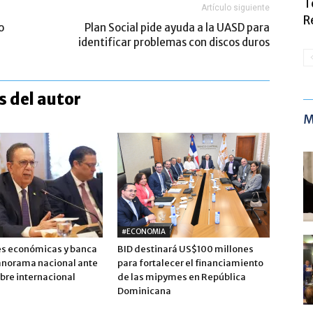
T
Artículo siguiente
R
o
Plan Social pide ayuda a la UASD para
identificar problemas con discos duros
 del autor
M
#ECONOMIA
s económicas y banca
BID destinará US$100 millones
anorama nacional ante
para fortalecer el financiamiento
bre internacional
de las mipymes en República
Dominicana