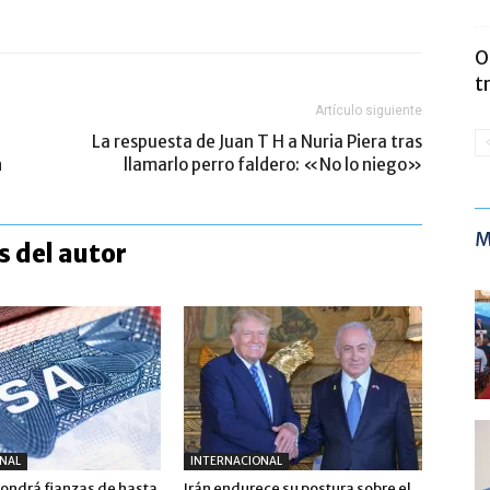
O
t
Artículo siguiente
La respuesta de Juan T H a Nuria Piera tras
n
llamarlo perro faldero: «No lo niego»
M
 del autor
NAL
INTERNACIONAL
pondrá fianzas de hasta
Irán endurece su postura sobre el