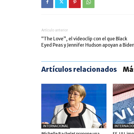
Artículo anterior
“The Love”, el videoclip con el que Black
Eyed Peas y Jennifer Hudson apoyan a Bide
Artículos relacionados
Más
INTERNACIONAL
INTERNACIO
Michelle Bachelet propone una
EE. UU. im