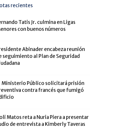
otas recientes
ernando Tatis Jr. culmina en Ligas
enores con buenos números
residente Abinader encabeza reunión
e seguimiento al Plan de Seguridad
iudadana
l Ministerio Público solicitará prisión
reventiva contra francés que fumigó
dificio
oli Matos reta a Nuria Piera a presentar
udio de entrevista a Kimberly Taveras