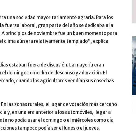
ra una sociedad mayoritariamente agraria. Para los
la fuerza laboral, gran parte del año se dedicaba a la
os. A principios de noviembre fue un buen momento para
el clima aún era relativamente templado”, explica
ías estaban fuera de discusión. La mayoría eran
on el domingo como día de descanso y adoración. El
rcado, cuando los agricultores vendían sus cosechas
 En las zonas rurales, el lugar de votación más cercano
ia y, en una era anterior a los automóviles, llegar a
gente no podía usar el domingo o el miércoles como día
lecciones tampoco podía ser el lunes o el jueves.