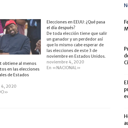
N
F
Elecciones en EEUU: ¿Qué pasa
el día después?
M
De toda elección tiene que salir
un ganador y un perdedor así
que lo mismo cabe esperar de
P
las elecciones de este 3 de
d
noviembre en Estados Unidos.
C
Sin embargo, el camino hasta
noviembre 4, 2020
t obtiene al menos
llegar a conocer quién será el
En «NACIONAL»
os en las elecciones
inquilino de la Casa Blanca en
ales de Estados
los cuatro siguientes años,
E
Donald…
 4, 2020
p
DO»
e
H
a