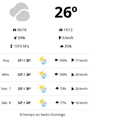
26º
06:18
19:12
89%
6 km/h
1015 hPa
35%
Hoy
31º / 25º
100%
17 km/h
Mñn.
32º / 26º
100%
20 km/h
Vier. 7
32º / 25º
73%
20 km/h
Sáb. 8
32º / 24º
77%
16 km/h
El tiempo en Santo Domingo