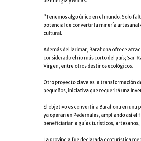
de Energía y Minas
.
“Tenemos algo único en el mundo. Solo falt
potencial de convertir la minería artesanal 
cultural.
Además del larimar, Barahona ofrece atra
considerado el río más corto del país;
San R
Virgen
, entre otros destinos ecológicos.
Otro proyecto clave es la transformación d
pequeños, iniciativa que requerirá una inve
El objetivo es convertir a Barahona en una
ya operan en Pedernales, ampliando así el f
beneficiarían a guías turísticos, artesanos
La provincia fue declarada ecoturística me