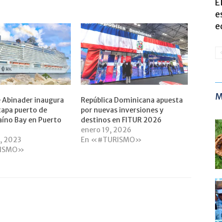
E
e
e
M
 Abinader inaugura
República Dominicana apuesta
apa puerto de
por nuevas inversiones y
aíno Bay en Puerto
destinos en FITUR 2026
enero 19, 2026
, 2023
En «#TURISMO»
RISMO»