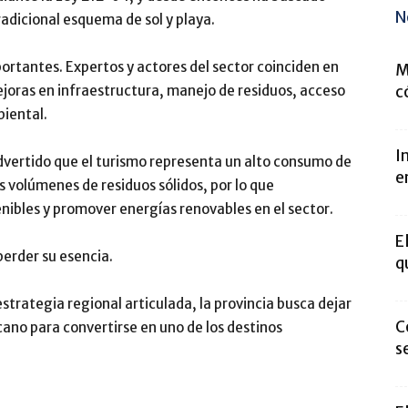
N
tradicional esquema de sol y playa.
ortantes. Expertos y actores del sector coinciden en
M
c
joras en infraestructura, manejo de residuos, acceso
biental.
I
dvertido que el turismo representa un alto consumo de
e
volúmenes de residuos sólidos, por lo que
nibles y promover energías renovables en el sector.
E
perder su esencia.
q
strategia regional articulada, la provincia busca dejar
C
ano para convertirse en uno de los destinos
s