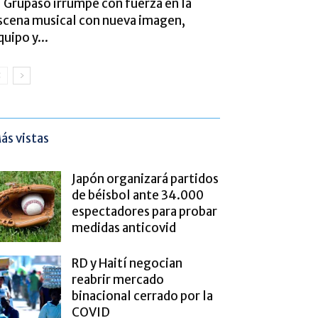
l Grupaso irrumpe con fuerza en la
scena musical con nueva imagen,
quipo y...
ás vistas
Japón organizará partidos
de béisbol ante 34.000
espectadores para probar
medidas anticovid
RD y Haití negocian
reabrir mercado
binacional cerrado por la
COVID