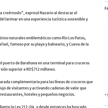
F
a creérnoslo”, expresó Nazario al destacar el
del larimar en una experiencia turística sostenible y
ctivos naturales emblemáticos como
Río Los Patos
,
afael
, famoso por su playa y balneario; y
Cueva de la
el puerto de Barahona en una terminal para cruceros
rsión superior a RD$712 millones.
 parada complementaria para las líneas de cruceros que
lujo de visitantes y activando cadenas de valor que
« 
, restaurantes, hoteles y pequeños negocios.
diante la Ley 212-04, y desde entonces ha buscado