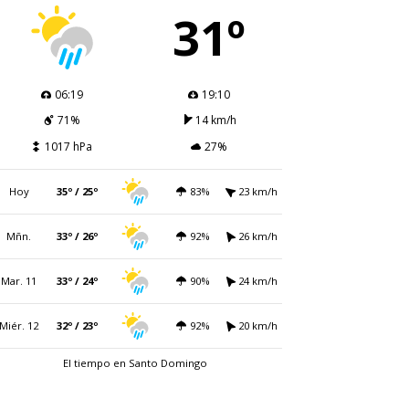
31º
06:19
19:10
71%
14 km/h
1017 hPa
27%
Hoy
35º / 25º
83%
23 km/h
Mñn.
33º / 26º
92%
26 km/h
Mar. 11
33º / 24º
90%
24 km/h
Miér. 12
32º / 23º
92%
20 km/h
El tiempo en Santo Domingo