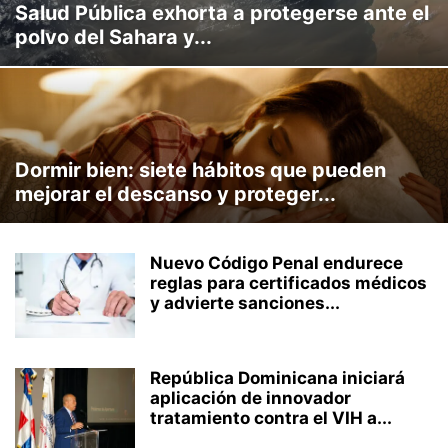
Salud Pública exhorta a protegerse ante el
CLIMA LABORAL
CULTURA
CURIOSIDADES
DEPORTES
polvo del Sahara y...
ECONOMÍA
EFEMERIDES
EMPRENDIMIENTO
ENTRETENIMIENTO
INTERNACIONAL
INVERSION
MARKETING
MEDIO AMBIENTE
MUNDO
MUSICA
NACIONAL
NEGOCIOS
OPINIÓN
POLITICA
PROVINCIALES
REDES SOCIALES
SOCIALES
STREAMING
TECNOLOGÍA
TRANSITO
TU SALUD
TURISMO
VEHICULOS
Dormir bien: siete hábitos que pueden
VIDEOJUEGOS
VIRALES
mejorar el descanso y proteger...
Nuevo Código Penal endurece
reglas para certificados médicos
y advierte sanciones...
República Dominicana iniciará
aplicación de innovador
tratamiento contra el VIH a...