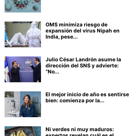
OMS minimiza riesgo de
expansión del virus Nipah en
India, pese...
Julio César Landrón asume la
dirección del SNS y advierte:
“No...
El mejor inicio de año es sentirse
bien: comienza por la...
Ni verdes ni muy maduros:
expertos revelan cuál es el