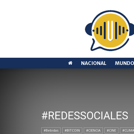
NACIONAL
MUND
#REDESSOCIALES
#Bebidas
#BITCOIN
#CIENCIA
#CINE
#CLIM