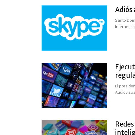
Adiós 
Santo Domi
Internet, m
Ejecut
regula
El preside
Audiovisual
Redes 
inteli