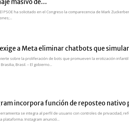
aje masivo de...
El PSOE ha solicitado en el Congreso la comparecencia de Mark Zuckerberg
nes;...
 exige a Meta eliminar chatbots que simulan
ierte sobre la proliferación de bots que promueven la erotización infant
rasilia, Brasil. – El gobierno...
ram incorpora función de reposteo nativo p
erramienta se integra al perfil de usuario con controles de privacidad, 
la plataforma. Instagram anunció...