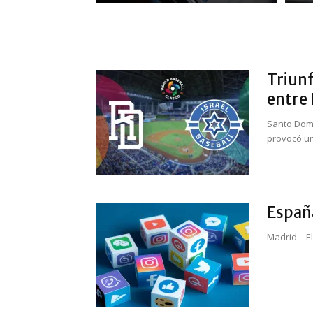
Triunf
entre I
Santo Domi
provocó un
España
Madrid.– E