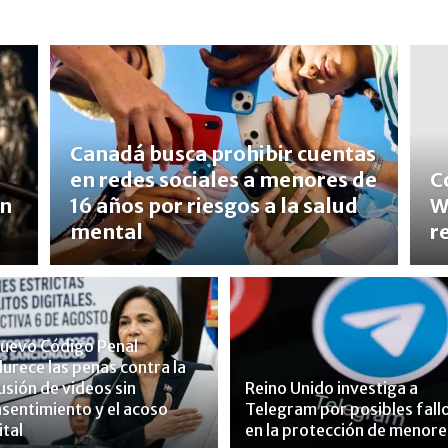
Canadá busca prohibir cuentas
en redes sociales a menores de
C
un
16 años por riesgos a la salud
W
mental
r
nuevo Código Penal
urece las penas contra la
usión de videos sin
Reino Unido investiga a
sentimiento y el acoso
Telegram por posibles fall
ital
en la protección de menore