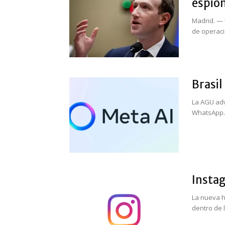
espion
Madrid. — 
de operacio
Brasil
La AGU adv
WhatsApp. B
Instag
La nueva h
dentro de 