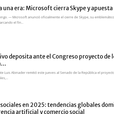
a una era: Microsoft cierra Skype y apuest
ngo. — Microsoft anunció oficialmente el cierre de Skype, su emblemátic
arcando el fin...
ivo deposita ante el Congreso proyecto de 
...
nte Luis Abinader remitió este jueves al Senado de la República el proyect
es,...
sociales en 2025: tendencias globales dom
gencia artificial y comercio social