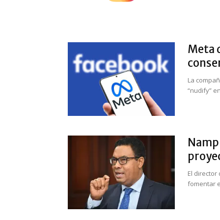
Meta 
conse
La compañí
“nudify” en
Namphi
proyec
El director
fomentar e