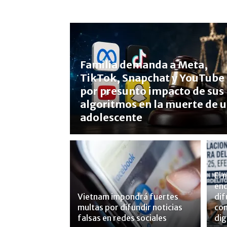
Familia demanda a Meta,
TikTok, Snapchat y YouTube
por presunto impacto de sus
algoritmos en la muerte de 
adolescente
El 
end
Vietnam impondrá fuertes
dif
multas por difundir noticias
con
falsas en redes sociales
dig