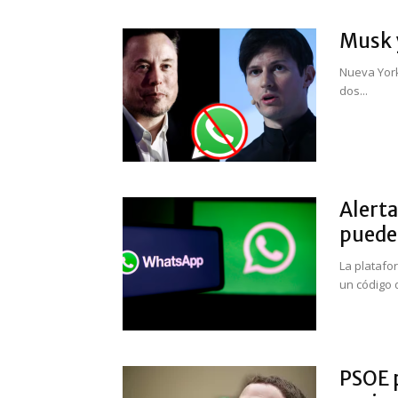
Musk y
Nueva York
dos...
Alerta
puede 
La platafo
un código d
PSOE 