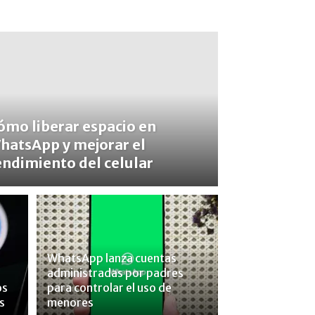
ómo liberar espacio en
hatsApp y mejorar el
endimiento del celular
WhatsApp lanza cuentas
administradas por padres
os
para controlar el uso de
s
menores