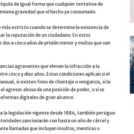
stipula de igual forma que cualquier tentativa de
a misma gravedad que el hecho ya consumado.
 más estricto cuando se determina la existencia de
ar la reputación de un ciudadano. En estos
de dos a cinco años de prisión menor y multas que van
ncias agravantes que elevan la infracción a la
re cinco y diez años. Estas condiciones aplican si el
exual, si existen fines de chantaje o venganza, si la
el agresor abusa de una posición de poder, o si se
taformas digitales de gran alcance.
 a la legislación vigente desde 1884, también persigue
utoridades sancionarán con hasta un año de cárcel y
ante llamadas que incluyan insultos, mentiras o