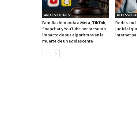
#REDESSOCIALES
REDES SOCIA
Familia demanda a Meta, TikTok,
Redes soci
Snapchat y YouTube por presunto
judicial qu
impacto de sus algoritmos en la
internet p
muerte de un adolescente