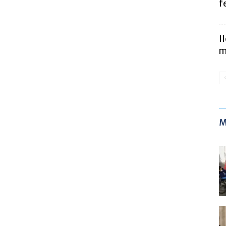
f
I
m
M