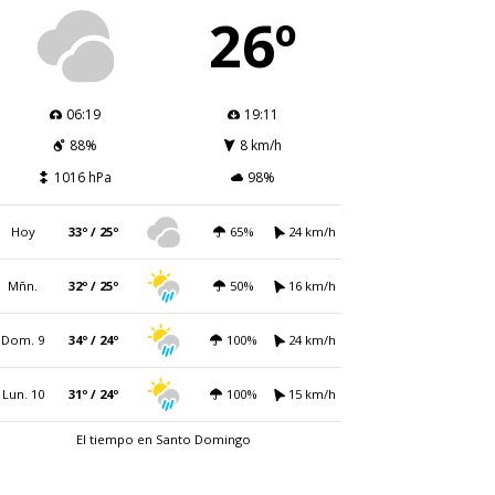
26º
06:19
19:11
88%
8 km/h
1016 hPa
98%
Hoy
33º / 25º
65%
24 km/h
Mñn.
32º / 25º
50%
16 km/h
Dom. 9
34º / 24º
100%
24 km/h
Lun. 10
31º / 24º
100%
15 km/h
El tiempo en Santo Domingo