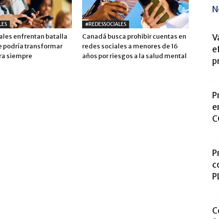
N
LES
#REDESSOCIALES
ales enfrentan batalla
Canadá busca prohibir cuentas en
V
e podría transformar
redes sociales a menores de 16
e
ara siempre
años por riesgos a la salud mental
p
P
e
C
P
c
P
C