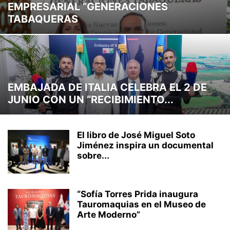
EMPRESARIAL “GENERACIONES
CLIMA LABORAL
CULTURA
CURIOSIDADES
DEPORTES
TABAQUERAS
ECONOMÍA
EFEMERIDES
EMPRENDIMIENTO
ENTRETENIMIENTO
INTERNACIONAL
INVERSION
MARKETING
MEDIO AMBIENTE
MUNDO
MUSICA
NACIONAL
NEGOCIOS
OPINIÓN
POLITICA
PROVINCIALES
REDES SOCIALES
SOCIALES
STREAMING
TECNOLOGÍA
TRANSITO
TU SALUD
TURISMO
VEHICULOS
EMBAJADA DE ITALIA CELEBRA EL 2 DE
VIDEOJUEGOS
VIRALES
JUNIO CON UN “RECIBIMIENTO...
El libro de José Miguel Soto
Jiménez inspira un documental
sobre...
“Sofía Torres Prida inaugura
Tauromaquias en el Museo de
Arte Moderno”