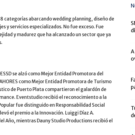
N
. 68 categorías abarcando wedding planning, diseño de
S
es y servicios especializados. No fue exceso. Fue
d
ejidad y madurez que ha alcanzado un sector que ya
s.
A
o
DESSD se alzó como Mejor Entidad Promotora del
F
NAHORES como Mejor Entidad Promotora de Turismo
p
stico de Puerto Plata compartieron el galardón de
ance. Eventstudio recibió el reconocimiento a la
opular fue distinguido en Responsabilidad Social
T
evó el premio a la Innovación. Luiggi Díaz A.
d
 Año, mientras Dauny Studio Productions recibió el