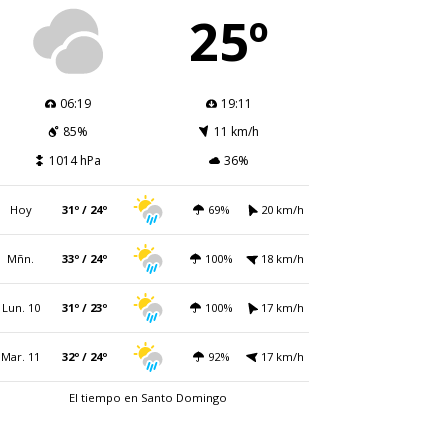
25º
06:19
19:11
85%
11 km/h
1014 hPa
36%
Hoy
31º / 24º
69%
20 km/h
Mñn.
33º / 24º
100%
18 km/h
Lun. 10
31º / 23º
100%
17 km/h
Mar. 11
32º / 24º
92%
17 km/h
El tiempo en Santo Domingo