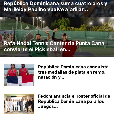
República Dominicana suma cuatro oros y
CLIMA LABORAL
CULTURA
CURIOSIDADES
DEPORTES
Marileidy Paulino vuelve a brillar...
ECONOMÍA
EFEMERIDES
EMPRENDIMIENTO
ENTRETENIMIENTO
INTERNACIONAL
INVERSION
MARKETING
MEDIO AMBIENTE
MUNDO
MUSICA
NACIONAL
NEGOCIOS
OPINIÓN
POLITICA
PROVINCIALES
REDES SOCIALES
SOCIALES
STREAMING
TECNOLOGÍA
TRANSITO
TU SALUD
TURISMO
VEHICULOS
Rafa Nadal Tennis Center de Punta Cana
VIDEOJUEGOS
VIRALES
convierte el Pickleball en...
República Dominicana conquista
tres medallas de plata en remo,
natación y...
Fedom anuncia el roster oficial de
República Dominicana para los
Juegos...