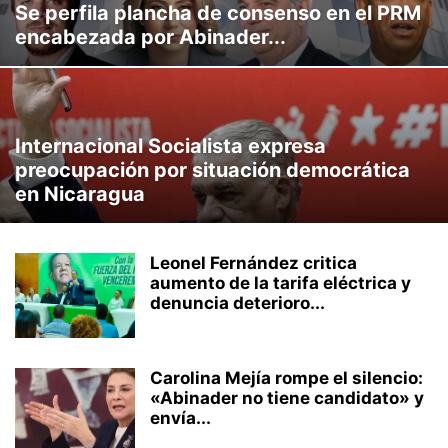
Se perfila plancha de consenso en el PRM
CLIMA LABORAL
CULTURA
CURIOSIDADES
DEPORTES
encabezada por Abinader...
ECONOMÍA
EFEMERIDES
EMPRENDIMIENTO
ENTRETENIMIENTO
INTERNACIONAL
INVERSION
MARKETING
MEDIO AMBIENTE
MUNDO
MUSICA
NACIONAL
NEGOCIOS
OPINIÓN
POLITICA
PROVINCIALES
REDES SOCIALES
SOCIALES
STREAMING
Internacional Socialista expresa
TECNOLOGÍA
TRANSITO
TU SALUD
TURISMO
VEHICULOS
preocupación por situación democrática
VIDEOJUEGOS
VIRALES
en Nicaragua
Leonel Fernández critica
aumento de la tarifa eléctrica y
denuncia deterioro...
Carolina Mejía rompe el silencio:
«Abinader no tiene candidato» y
envía...