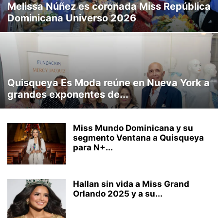
Melissa Núñez es coronada Miss República
CLIMA LABORAL
CULTURA
CURIOSIDADES
DEPORTES
Dominicana Universo 2026
ECONOMÍA
EFEMERIDES
EMPRENDIMIENTO
ENTRETENIMIENTO
INTERNACIONAL
INVERSION
MARKETING
MEDIO AMBIENTE
MUNDO
MUSICA
NACIONAL
NEGOCIOS
OPINIÓN
POLITICA
PROVINCIALES
REDES SOCIALES
SOCIALES
STREAMING
TECNOLOGÍA
TRANSITO
TU SALUD
TURISMO
VEHICULOS
Quisqueya Es Moda reúne en Nueva York a
VIDEOJUEGOS
VIRALES
grandes exponentes de...
Miss Mundo Dominicana y su
segmento Ventana a Quisqueya
para N+...
Hallan sin vida a Miss Grand
Orlando 2025 y a su...