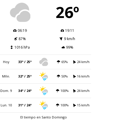
26º
06:19
19:11
87%
9 km/h
1016 hPa
99%
Hoy
33º / 25º
65%
24 km/h
Mñn.
32º / 25º
50%
16 km/h
Dom. 9
34º / 24º
100%
24 km/h
Lun. 10
31º / 24º
100%
15 km/h
El tiempo en Santo Domingo