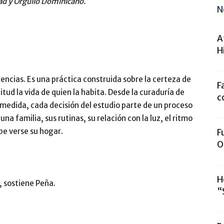
dad y Orgullo Dominicano.
N
A
H
encias. Es una práctica construida sobre la certeza de
F
tud la vida de quien la habita. Desde la curaduría de
c
a medida, cada decisión del estudio parte de un proceso
 familia, sus rutinas, su relación con la luz, el ritmo
be verse su hogar.
F
O
H
”, sostiene Peña.
“