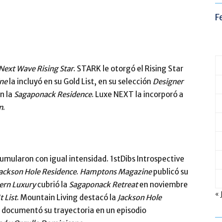
F
Next Wave Rising Star
.
STARK le otorgó el Rising Star
ne
la incluyó en su Gold List, en su selección
Designer
n la
Sagaponack Residence
. Luxe NEXT la incorporó a
n
.
cumularon con igual intensidad. 1stDibs Introspective
ackson Hole Residence
.
Hamptons Magazine
publicó su
rn Luxury
cubrió la
Sagaponack Retreat
en noviembre
« 
It List
. Mountain Living destacó la
Jackson Hole
 documentó su trayectoria en un episodio