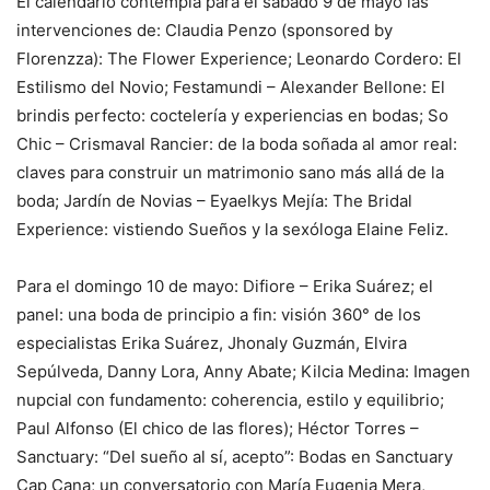
El calendario contempla para el sábado 9 de mayo las
intervenciones de: Claudia Penzo (sponsored by
Florenzza): The Flower Experience; Leonardo Cordero: El
Estilismo del Novio; Festamundi – Alexander Bellone: El
brindis perfecto: coctelería y experiencias en bodas; So
Chic – Crismaval Rancier: de la boda soñada al amor real:
claves para construir un matrimonio sano más allá de la
boda; Jardín de Novias – Eyaelkys Mejía: The Bridal
Experience: vistiendo Sueños y la sexóloga Elaine Feliz.
Para el domingo 10 de mayo: Difiore – Erika Suárez; el
panel: una boda de principio a fin: visión 360° de los
especialistas Erika Suárez, Jhonaly Guzmán, Elvira
Sepúlveda, Danny Lora, Anny Abate; Kilcia Medina: Imagen
nupcial con fundamento: coherencia, estilo y equilibrio;
Paul Alfonso (El chico de las flores); Héctor Torres –
Sanctuary: “Del sueño al sí, acepto”: Bodas en Sanctuary
Cap Cana; un conversatorio con María Eugenia Mera,