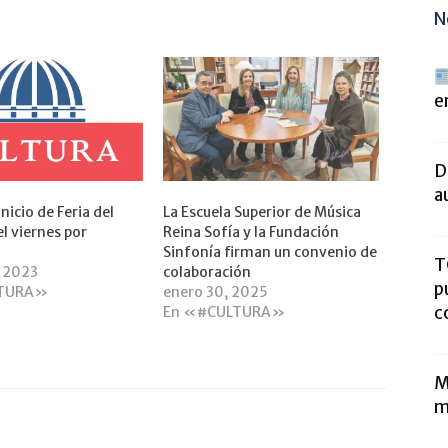
N
e
D
a
nicio de Feria del
La Escuela Superior de Música
el viernes por
Reina Sofía y la Fundación
Sinfonía firman un convenio de
T
, 2023
colaboración
p
LTURA»
enero 30, 2025
c
En «#CULTURA»
M
m