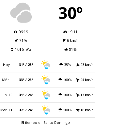
30º
06:19
19:11
71%
6 km/h
1016 hPa
81%
Hoy
31º / 25º
35%
23 km/h
Mñn.
33º / 25º
100%
24 km/h
Lun. 10
31º / 24º
100%
17 km/h
Mar. 11
32º / 24º
100%
18 km/h
El tiempo en Santo Domingo