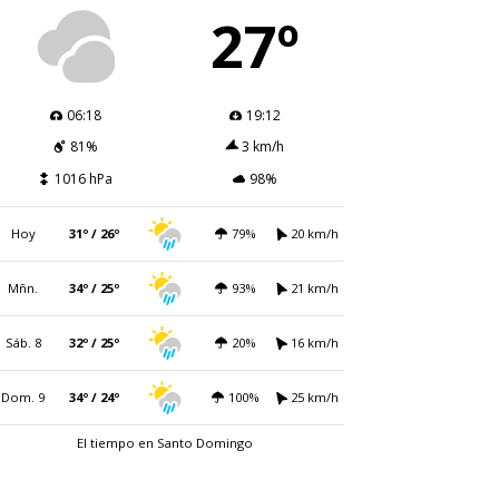
27º
06:18
19:12
81%
3 km/h
1016 hPa
98%
Hoy
31º / 26º
79%
20 km/h
Mñn.
34º / 25º
93%
21 km/h
Sáb. 8
32º / 25º
20%
16 km/h
Dom. 9
34º / 24º
100%
25 km/h
El tiempo en Santo Domingo