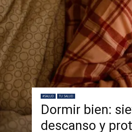
#SALUD
TU SALUD
Dormir bien: si
descanso y prot