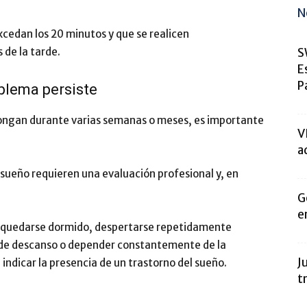
N
excedan los 20 minutos y que se realicen
S
 de la tarde.
E
P
oblema persiste
olongan durante varias semanas o meses, es importante
V
a
 sueño requieren una evaluación profesional y, en
G
e
 quedarse dormido, despertarse repetidamente
n de descanso o depender constantemente de la
J
ndicar la presencia de un trastorno del sueño.
t