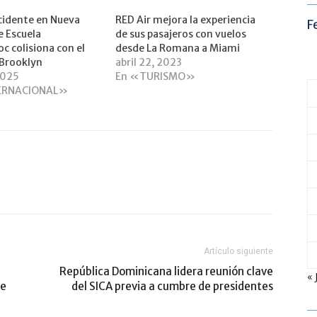
cidente en Nueva
RED Air mejora la experiencia
F
e Escuela
de sus pasajeros con vuelos
 colisiona con el
desde La Romana a Miami
 Brooklyn
abril 22, 2023
2025
En «TURISMO»
ERNACIONAL»
Artículo siguiente
República Dominicana lidera reunión clave
« 
de
del SICA previa a cumbre de presidentes