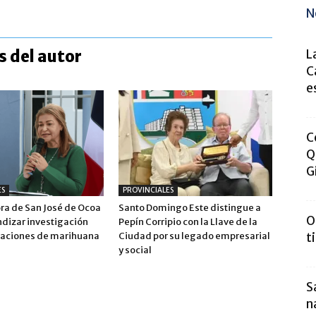
N
 del autor
L
C
e
C
Q
G
ES
PROVINCIALES
a de San José de Ocoa
Santo Domingo Este distingue a
O
ndizar investigación
Pepín Corripio con la Llave de la
taciones de marihuana
Ciudad por su legado empresarial
t
y social
S
n