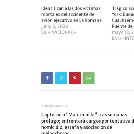
Identifican a las dos víctimas
Trágico ac
mortales del accidente de
York: Buqu
avión ejecutivo en La Romana
Cuauhtémoc
junio 8, 2026
Puente de
En «NACIONAL»
mayo 18, 
En «#INT
Artículo anterior
Capturan a “Mantequilla” tras semanas
prófugo; enfrentará cargos por tentativa 
homicidio, estafa y asociación de
malhechores