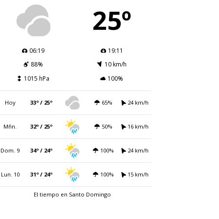
25º
06:19
19:11
88%
10 km/h
1015 hPa
100%
Hoy
33º / 25º
65%
24 km/h
Mñn.
32º / 25º
50%
16 km/h
Dom. 9
34º / 24º
100%
24 km/h
Lun. 10
31º / 24º
100%
15 km/h
El tiempo en Santo Domingo