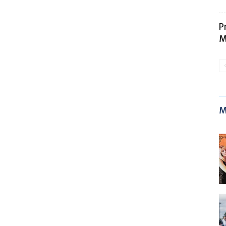
P
M
M