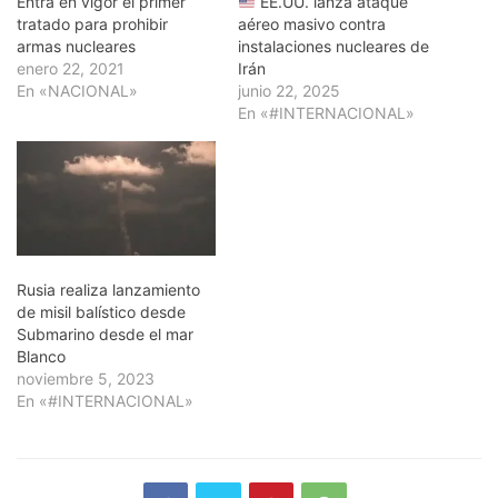
Entra en vigor el primer
EE.UU. lanza ataque
tratado para prohibir
aéreo masivo contra
armas nucleares
instalaciones nucleares de
enero 22, 2021
Irán
En «NACIONAL»
junio 22, 2025
En «#INTERNACIONAL»
Rusia realiza lanzamiento
de misil balístico desde
Submarino desde el mar
Blanco
noviembre 5, 2023
En «#INTERNACIONAL»