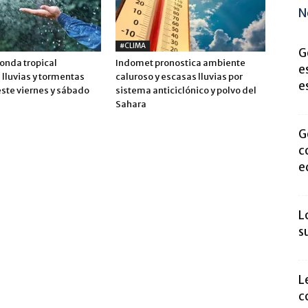
N
#CLIMA
G
onda tropical
Indomet pronostica ambiente
e
 lluvias y tormentas
caluroso y escasas lluvias por
e
este viernes y sábado
sistema anticiclónico y polvo del
Sahara
G
c
e
L
s
L
c