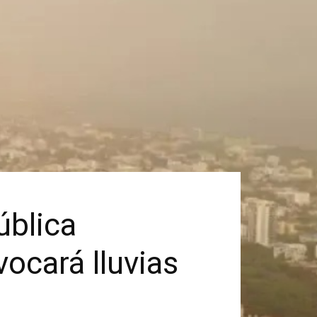
ública
ocará lluvias