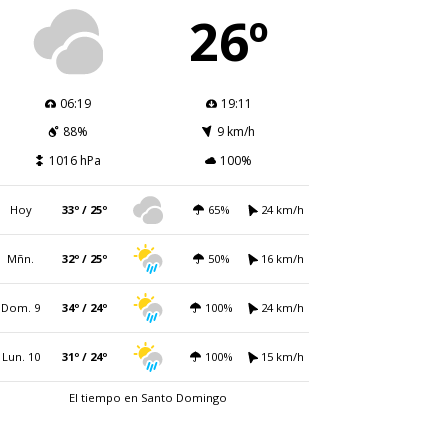
26º
06:19
19:11
88%
9 km/h
1016 hPa
100%
Hoy
33º / 25º
65%
24 km/h
Mñn.
32º / 25º
50%
16 km/h
Dom. 9
34º / 24º
100%
24 km/h
Lun. 10
31º / 24º
100%
15 km/h
El tiempo en Santo Domingo