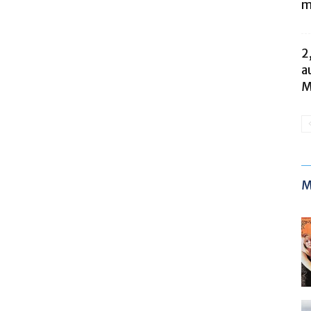
m
2
a
M
M