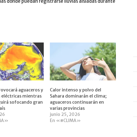
as donde puedan registrarse lluvias aisladas durante
rovocará aguaceros y
Calor intenso y polvo del
eléctricas mientras
Sahara dominarán el clima;
eguirá sofocando gran
aguaceros continuarán en
aís
varias provincias
026
junio 25, 2026
MA»
En «#CLIMA»