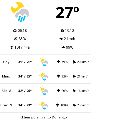
27º
06:18
19:12
85%
2 km/h
1017 hPa
99%
Hoy
31º / 26º
79%
20 km/h
Mñn.
34º / 25º
93%
21 km/h
Sáb. 8
32º / 25º
20%
16 km/h
Dom. 9
34º / 24º
100%
25 km/h
El tiempo en Santo Domingo