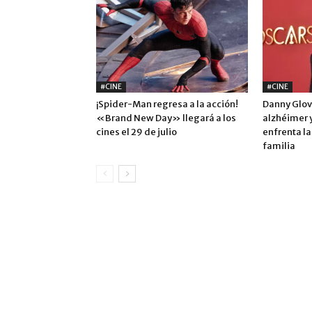
#CINE
#CINE
¡Spider-Man regresa a la acción!
Danny Glov
«Brand New Day» llegará a los
alzhéimer 
cines el 29 de julio
enfrenta l
familia