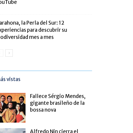
ouTube
arahona, la Perla del Sur: 12
xperiencias para descubrir su
iodiversidad mes a mes
ás vistas
Fallece Sérgio Mendes,
gigante brasileño de la
bossa nova
Alfredo Nin cierra el