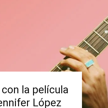
con la película
ennifer López