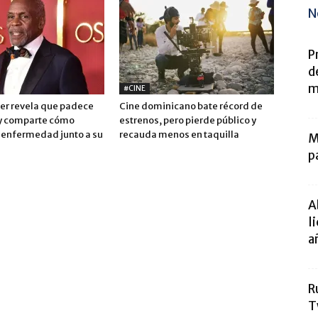
N
P
d
m
#CINE
er revela que padece
Cine dominicano bate récord de
y comparte cómo
estrenos, pero pierde público y
a enfermedad junto a su
recauda menos en taquilla
M
p
A
l
a
R
T