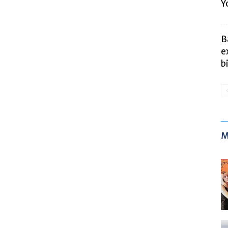
Y
B
e
b
M