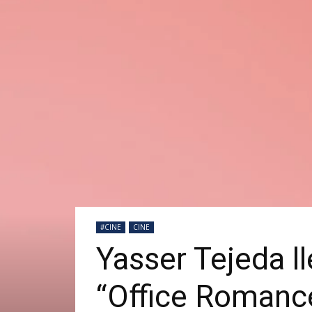
#CINE
CINE
Yasser Tejeda ll
“Office Romance