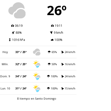
26º
06:19
19:11
88%
9 km/h
1016 hPa
100%
Hoy
33º / 25º
65%
24 km/h
Mñn.
32º / 25º
50%
16 km/h
Dom. 9
34º / 24º
100%
24 km/h
Lun. 10
31º / 24º
100%
15 km/h
El tiempo en Santo Domingo