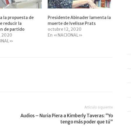
a la propuesta de
Presidente Abinader lamenta la
e reducir la
muerte de Ivelisse Prats
ón de partido
octubre 12, 2020
, 2020
En «NACIONAL»
ONAL»
Artículo siguiente
Audios – Nuria Piera a Kimberly Taveras: “Yo
tengo más poder que tú”