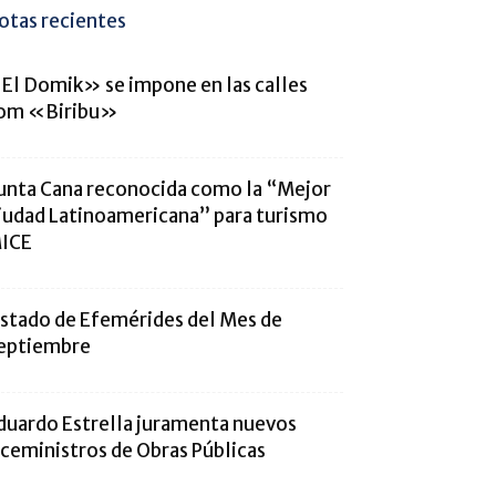
otas recientes
El Domik» se impone en las calles
om «Biribu»
unta Cana reconocida como la “Mejor
iudad Latinoamericana” para turismo
ICE
istado de Efemérides del Mes de
eptiembre
duardo Estrella juramenta nuevos
iceministros de Obras Públicas