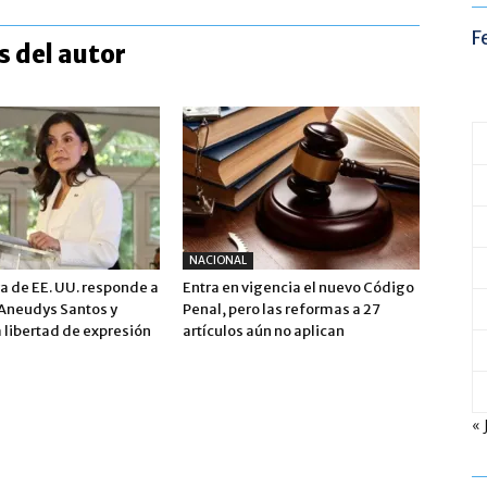
F
 del autor
NACIONAL
 de EE. UU. responde a
Entra en vigencia el nuevo Código
 Aneudys Santos y
Penal, pero las reformas a 27
 libertad de expresión
artículos aún no aplican
« 