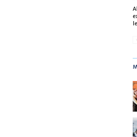
A
e
l
M