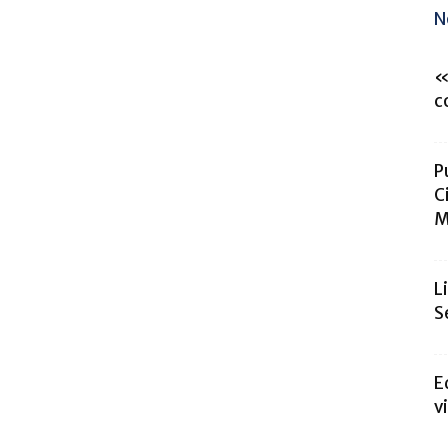
N
«
c
P
C
M
L
S
E
v