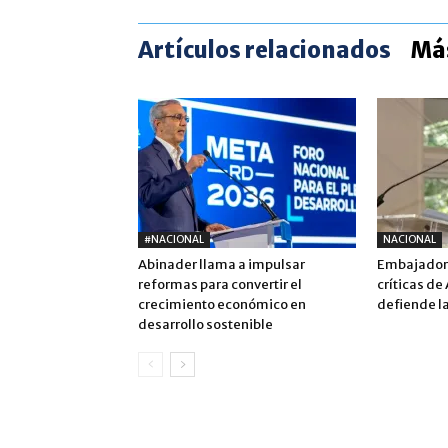
Artículos relacionados
Más
#NACIONAL
NACIONAL
Abinader llama a impulsar
Embajadora
reformas para convertir el
críticas de
crecimiento económico en
defiende la
desarrollo sostenible