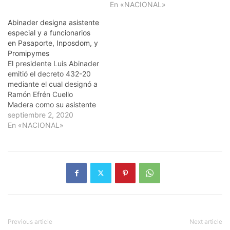
En «NACIONAL»
Abinader designa asistente
especial y a funcionarios
en Pasaporte, Inposdom, y
Promipymes
El presidente Luis Abinader
emitió el decreto 432-20
mediante el cual designó a
Ramón Efrén Cuello
Madera como su asistente
especial, en sustitución de
septiembre 2, 2020
Robert de la Cruz, y a
En «NACIONAL»
nuevos funcionarios en
Pasaporte, Inposdom,
Promipymes y otras
entidades. Jimmy
Constantino García
Saviñón, queda designado
director de Autoridad de
Asuntos…
Previous article
Next article