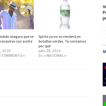
V
P
p
zobán asegura que se
Sprite ya no se venderá en
oronavirus con aceite
botellas verdes. Te contamos
por qué
0, 2020
julio 28, 2022
M
ETENIMIENTO»
En «NACIONAL»