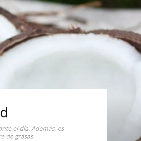
ud
nte el día. Además, es
re de grasas