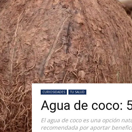
CURIOSIDADES
TU SALUD
Agua de coco: 5
El agua de coco es una opción nat
recomendada por aportar beneficios