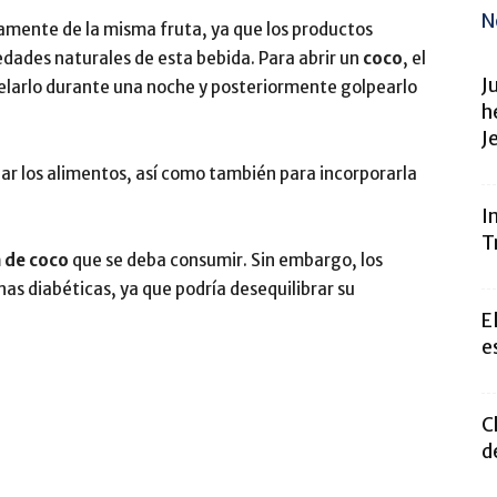
N
amente de la misma fruta, ya que los productos
dades naturales de esta bebida. Para abrir un
coco
, el
J
elarlo durante una noche y posteriormente golpearlo
h
Je
ar los alimentos, así como también para incorporarla
I
T
 de coco
que se deba consumir. Sin embargo, los
as diabéticas, ya que podría desequilibrar su
E
e
C
d