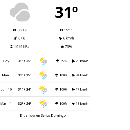
31º
06:19
19:11
67%
6 km/h
1016 hPa
73%
Hoy
31º / 25º
35%
23 km/h
Mñn.
33º / 25º
100%
24 km/h
Lun. 10
31º / 24º
100%
17 km/h
Mar. 11
32º / 24º
100%
18 km/h
El tiempo en Santo Domingo