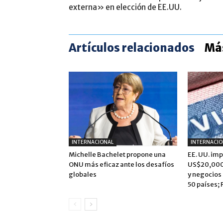
externa» en elección de EE.UU.
Artículos relacionados
Más
INTERNACIONAL
INTERNACIO
Michelle Bachelet propone una
EE. UU. im
ONU más eficaz ante los desafíos
US$20,000 
globales
y negocios
50 países;