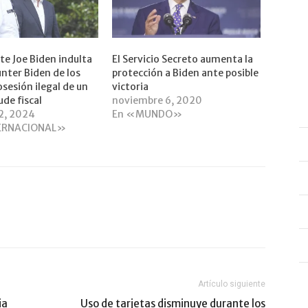
nte Joe Biden indulta
El Servicio Secreto aumenta la
unter Biden de los
protección a Biden ante posible
osesión ilegal de un
victoria
ude fiscal
noviembre 6, 2020
2, 2024
En «MUNDO»
ERNACIONAL»
Artículo siguiente
ia
Uso de tarjetas disminuye durante los