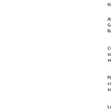
N
A
G
R
C
s
v
P
c
s
L