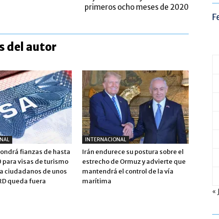
primeros ocho meses de 2020
F
 del autor
NAL
INTERNACIONAL
pondrá fianzas de hasta
Irán endurece su postura sobre el
para visas de turismo
estrecho de Ormuz y advierte que
 a ciudadanos de unos
mantendrá el control de la vía
 RD queda fuera
marítima
« 