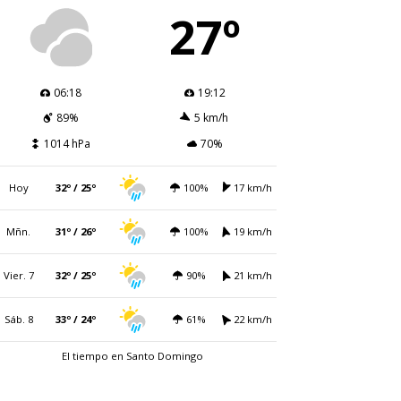
27º
06:18
19:12
89%
5 km/h
1014 hPa
70%
Hoy
32º / 25º
100%
17 km/h
Mñn.
31º / 26º
100%
19 km/h
Vier. 7
32º / 25º
90%
21 km/h
Sáb. 8
33º / 24º
61%
22 km/h
El tiempo en Santo Domingo