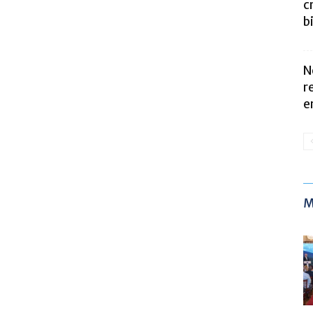
c
b
N
r
e
M