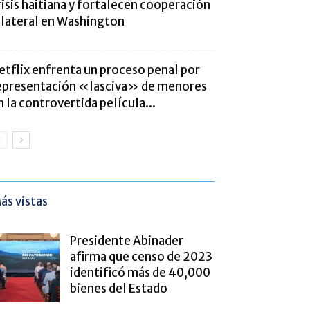
risis haitiana y fortalecen cooperación
ilateral en Washington
etflix enfrenta un proceso penal por
epresentación «lasciva» de menores
n la controvertida película...
ás vistas
Presidente Abinader
afirma que censo de 2023
identificó más de 40,000
bienes del Estado