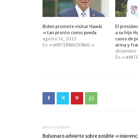
Biden promete visitar Hawái
El preside
«tan pronto como pueda
a su hijo H
agosto 16, 2023
casos de p
En «#INTERNACIONAL»
arma y fra
diciembre 
En «#INT
Artículo anterior
Bolsonaro advierte sobre posible «injerenc