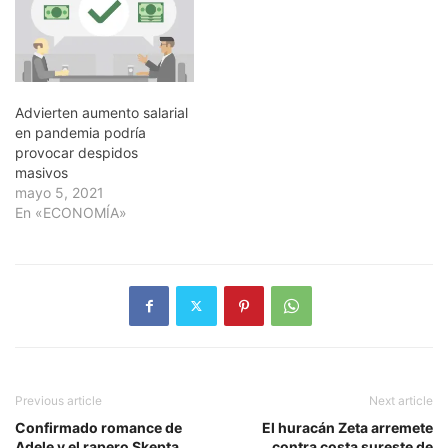
Advierten aumento salarial
en pandemia podría
provocar despidos
masivos
mayo 5, 2021
En «ECONOMÍA»
Previous article
Next article
Confirmado romance de
El huracán Zeta arremete
Adele y el rapero Skepta
contra costa sureste de