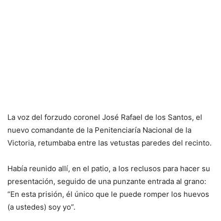
La voz del forzudo coro­nel José Rafael de los San­tos, el
nuevo comandante de la Penitenciaría Nacio­nal de la
Victoria, retum­baba entre las vetustas pa­redes del recinto.
Había reunido allí, en el patio, a los reclusos pa­ra hacer su
presentación, seguido de una punzante entrada al grano:
“En es­ta prisión, él único que le puede romper los huevos
(a ustedes) soy yo”.