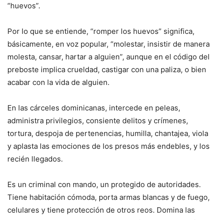
“huevos”.
Por lo que se entiende, “romper los huevos” signi­fica,
básicamente, en voz popular, “molestar, insistir de manera
molesta, can­sar, hartar a alguien”, aun­que en el código del
pre­boste implica crueldad, castigar con una paliza, o bien
acabar con la vida de alguien.
En las cárceles domini­canas, intercede en peleas,
administra privilegios, con­siente delitos y crímenes,
tortura, despoja de perte­nencias, humilla, chantajea, viola
y aplasta las emocio­nes de los presos más ende­bles, y los
recién llegados.
Es un criminal con man­do, un protegido de au­toridades.
Tiene habita­ción cómoda, porta armas blancas y de fuego,
celu­lares y tiene protección de otros reos. Domina las