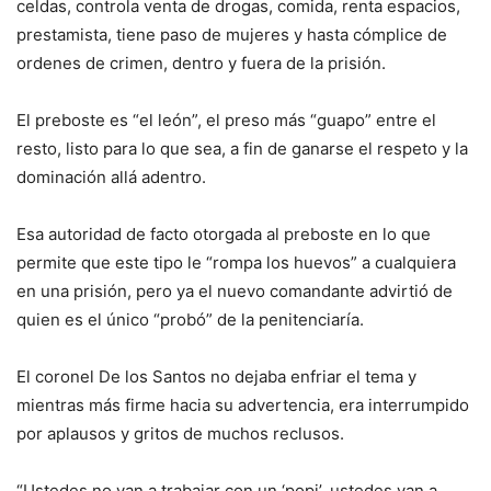
celdas, controla venta de drogas, comida, renta es­pacios,
prestamista, tie­ne paso de mujeres y has­ta cómplice de
ordenes de crimen, dentro y fuera de la prisión.
El preboste es “el león”, el preso más “guapo” en­tre el
resto, listo para lo que sea, a fin de ganarse el respeto y la
dominación allá adentro.
Esa autoridad de facto otorgada al preboste en lo que
permite que este tipo le “rompa los huevos” a cual­quiera
en una prisión, pe­ro ya el nuevo comandante advirtió de
quien es el úni­co “probó” de la peniten­ciaría.
El coronel De los Santos no dejaba enfriar el tema y
mientras más firme ha­cia su advertencia, era in­terrumpido
por aplausos y gritos de muchos reclusos.
“Ustedes no van a tra­bajar con un ‘popi’, uste­des van a