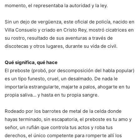
momento, el repre­sentaba la autoridad y la ley.
Sin un dejo de vergüen­za, este oficial de policía, nacido en
Villa Consuelo y criado en Cristo Rey, mostró cicatrices en
su rostro, re­sultado de sus aventuras a través de
discotecas y otros lugares, durante su vida de civil.
Qué significa, qué hace
El preboste (probó, por descomposición del habla popular)
es un tipo funesto, cruel, un desalmado. De na­da le
importaría estrangu­larte, majarte a palos, aho­garte en tu
propia saliva… y hasta en tu propia sangre.
Rodeado por los barrotes de metal de la celda don­de
hayas terminado, sin es­capatoria, el preboste es tu amo y
señor, un rufián que controla tus actos y roba tus
derechos, el único compe­tente para romperte allí los