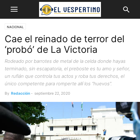
NACIONAL
Cae el reinado de terror del
‘probó’ de La Victoria
Rodeado por barrotes de metal de la celda donde hayas
terminado, sin escapatoria, el preboste es tu amo y señor,
un rufián que controla tus actos y roba tus derechos, el
único competente para romperte allí los “huevos”.
By
Redacción
-
septiembre 22, 2020