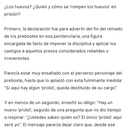
¿Los huevos? ¿Quién y cómo se ‘rompen los hue­vos’ en
prisión?
Primero, la declaración fue para advertir del fin del reinado
de los prebos­tes en esa penitenciaria, una figura
encargada de facto de imponer la disci­plina y aplicar los
castigos a aquellos presos conside­rados rebeldes o
irreve­rentes.
Parecía estar muy ensa­ñado con el perverso per­sonaje del
preboste, hasta que lo aplastó con esta ful­minante medida:
“Si aquí hay algún ‘probó’, queda destituido de su cargo”.
Y en menos de un segun­do, enseñó su látigo: “Hay un
nuevo ‘probó’, seguido de una pregunta que no dio tiempo
a respirar: “¿Ustedes saben quién es? El único ‘pro­bó’ aquí
seré yo”. El mensaje parecía dejar claro que, des­de ese