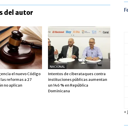
F
 del autor
NACIONAL
gencia el nuevo Código
Intentos de ciberataques contra
 las reformas a 27
instituciones públicas aumentan
ún no aplican
un 146 % en República
Dominicana
« 