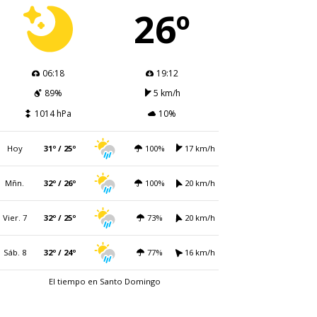
26º
06:18
19:12
89%
5 km/h
1014 hPa
10%
Hoy
31º / 25º
100%
17 km/h
Mñn.
32º / 26º
100%
20 km/h
Vier. 7
32º / 25º
73%
20 km/h
Sáb. 8
32º / 24º
77%
16 km/h
El tiempo en Santo Domingo