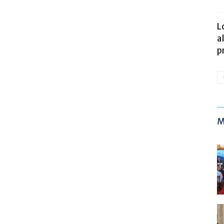
L
a
p
M