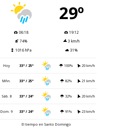
29º
06:18
19:12
74%
3 km/h
1016 hPa
31%
Hoy
33º / 25º
100%
20 km/h
Mñn.
33º / 25º
82%
21 km/h
Sáb. 8
33º / 24º
32%
20 km/h
Dom. 9
33º / 24º
91%
23 km/h
El tiempo en Santo Domingo