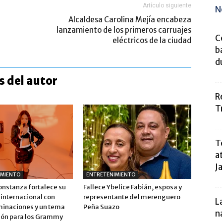
Artículo siguiente
N
Alcaldesa Carolina Mejía encabeza
lanzamiento de los primeros carruajes
C
eléctricos de la ciudad
b
d
 del autor
R
T
T
a
J
IMIENTO
ENTRETENIMIENTO
onstanza fortalece su
Fallece Ybelice Fabián, esposa y
 internacional con
representante del merenguero
L
inaciones y un tema
Peña Suazo
n
ión para los Grammy