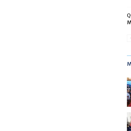
Q
M
M