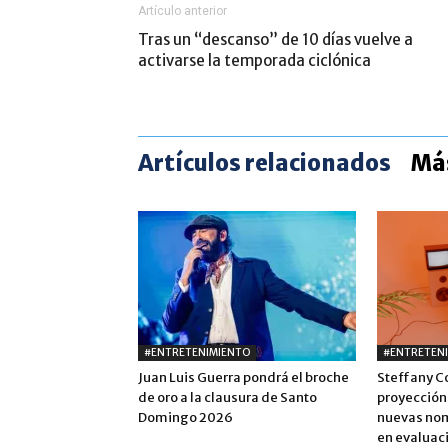
Artículo anterior
Tras un “descanso” de 10 días vuelve a
activarse la temporada ciclónica
Artículos relacionados
Más
#ENTRETENIMIENTO
#ENTRETEN
Juan Luis Guerra pondrá el broche
Steffany C
de oro a la clausura de Santo
proyección
Domingo 2026
nuevas nom
en evaluac