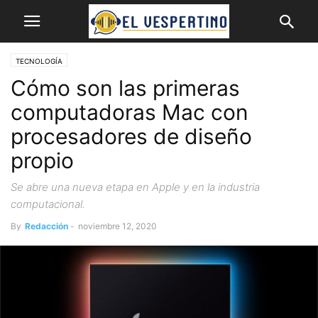
TECNOLOGÍA
Cómo son las primeras
computadoras Mac con
procesadores de diseño
propio
Se abre una nueva etapa en Apple y en la industria
computacional.
By
Redacción
-
noviembre 12, 2020