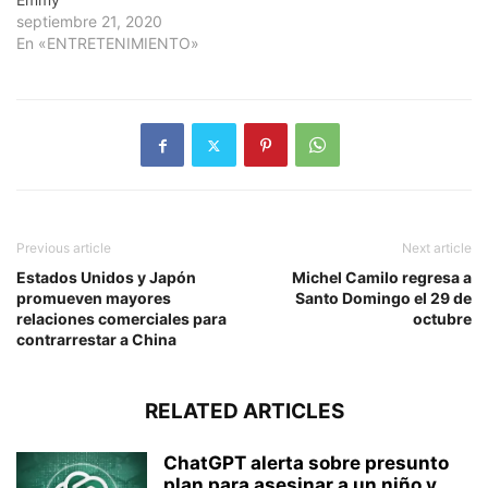
septiembre 21, 2020
En «ENTRETENIMIENTO»
Previous article
Next article
Estados Unidos y Japón
Michel Camilo regresa a
promueven mayores
Santo Domingo el 29 de
relaciones comerciales para
octubre
contrarrestar a China
RELATED ARTICLES
ChatGPT alerta sobre presunto
plan para asesinar a un niño y...