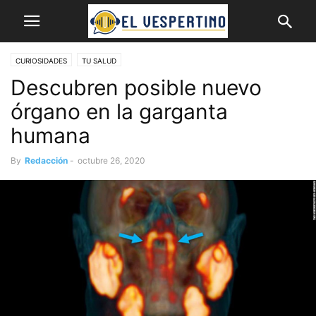
CURIOSIDADES
TU SALUD
Descubren posible nuevo
órgano en la garganta
humana
By
Redacción
-
octubre 26, 2020