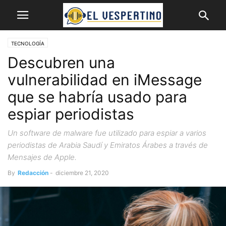
TECNOLOGÍA
Descubren una
vulnerabilidad en iMessage
que se habría usado para
espiar periodistas
Un software de malware fue utilizado para espiar a varios
periodistas de Arabia Saudí y Emiratos Árabes a través de
Mensajes de Apple.
By
Redacción
-
diciembre 21, 2020