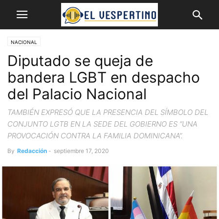
NACIONAL
Diputado se queja de
bandera LGBT en despacho
del Palacio Nacional
TAMBIÉN EXPRESÓ QUE LA PRESENCIA DEL SÍMBOLO DEL
CONJUNTO LGTB EN LA SEDE DEL GOBIERNO ES “UNA
PROVOCACIÓN CONTRA LA FAMILIA DOMINICANA”.
By
Redacción
-
septiembre 17, 2020