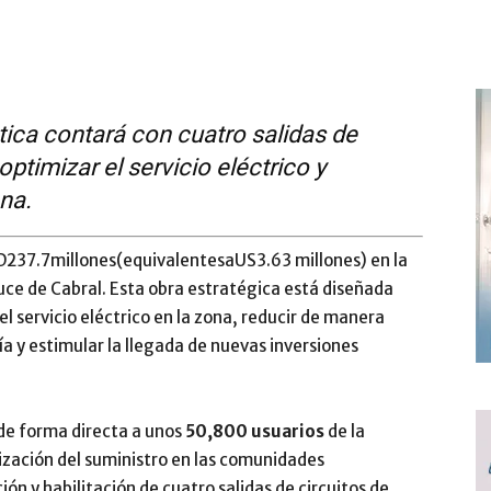
tica contará con cuatro salidas de
ptimizar el servicio eléctrico y
na.
D
237.7
mi
ll
o
n
es
(
e
q
u
i
v
a
l
e
n
t
es
a
U
S
3.63 millones) en la
uce de Cabral. Esta obra estratégica está diseñada
l servicio eléctrico en la zona, reducir de manera
ía y estimular la llegada de nuevas inversiones
 de forma directa a unos
50,800 usuarios
de la
mización del suministro en las comunidades
ón y habilitación de cuatro salidas de circuitos de