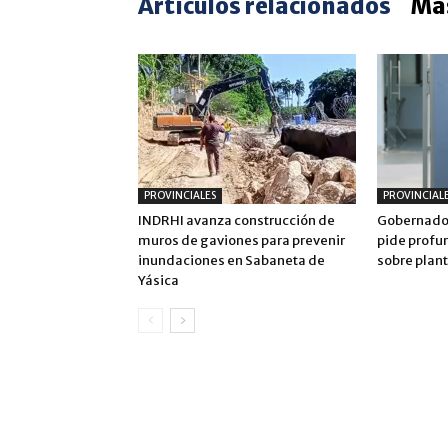
Artículos relacionados
Más
PROVINCIALES
PROVINCIAL
INDRHI avanza construcción de
Gobernador
muros de gaviones para prevenir
pide profu
inundaciones en Sabaneta de
sobre plan
Yásica