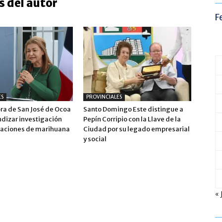
 del autor
F
ES
PROVINCIALES
a de San José de Ocoa
Santo Domingo Este distingue a
ndizar investigación
Pepín Corripio con la Llave de la
taciones de marihuana
Ciudad por su legado empresarial
y social
« 