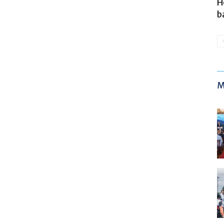
H
b
M