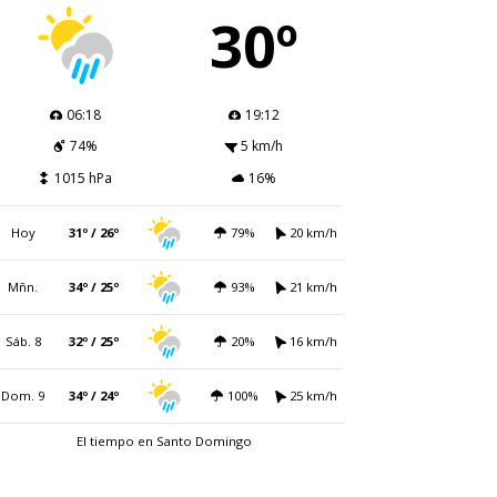
30º
06:18
19:12
74%
5 km/h
1015 hPa
16%
Hoy
31º / 26º
79%
20 km/h
Mñn.
34º / 25º
93%
21 km/h
Sáb. 8
32º / 25º
20%
16 km/h
Dom. 9
34º / 24º
100%
25 km/h
El tiempo en Santo Domingo