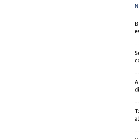
N
B
e
S
c
A
d
T
a