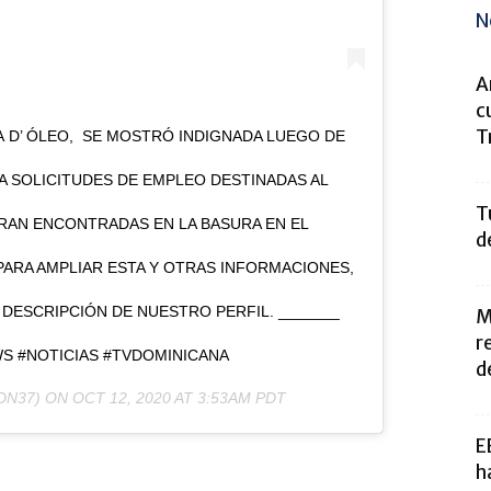
N
A
c
T
A D’ ÓLEO, SE MOSTRÓ INDIGNADA LUEGO DE
 SOLICITUDES DE EMPLEO DESTINADAS AL
T
RAN ENCONTRADAS EN LA BASURA EN EL
d
PARA AMPLIAR ESTA Y OTRAS INFORMACIONES,
 DESCRIPCIÓN DE NUESTRO PERFIL. _______
M
r
S #NOTICIAS #TVDOMINICANA
de
N37) ON
OCT 12, 2020 AT 3:53AM PDT
E
h