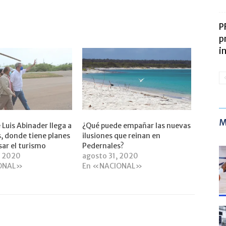
P
p
i
M
 Luis Abinader llega a
¿Qué puede empañar las nuevas
, donde tiene planes
ilusiones que reinan en
sar el turismo
Pedernales?
, 2020
agosto 31, 2020
ONAL»
En «NACIONAL»