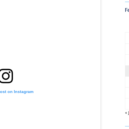
F
post on Instagram
« 