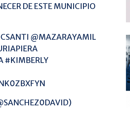
ECER DE ESTE MUNICIPIO
CSANTI
@MAZARAYAMIL
RIAPIERA
A
#KIMBERLY
NNK0ZBXFYN
(@SANCHEZ0DAVID)