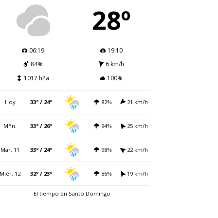
28º
06:19
19:10
84%
6 km/h
1017 hPa
100%
Hoy
33º / 24º
82%
21 km/h
Mñn.
33º / 26º
94%
25 km/h
Mar. 11
33º / 24º
98%
22 km/h
Miér. 12
32º / 23º
86%
19 km/h
El tiempo en Santo Domingo