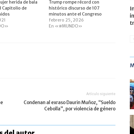
ujer herida de bala
Trump rompe récord con
l Capitolio de
histórico discurso de 107
I
nidos
minutos ante el Congreso
i
021
febrero 25, 2026
t
DO»
En «#MUNDO»
M
Artículo siguiente
de
Condenan al exraso Daurin Muñoz, “Sueldo
Cebolla”, por violencia de género
 del autor