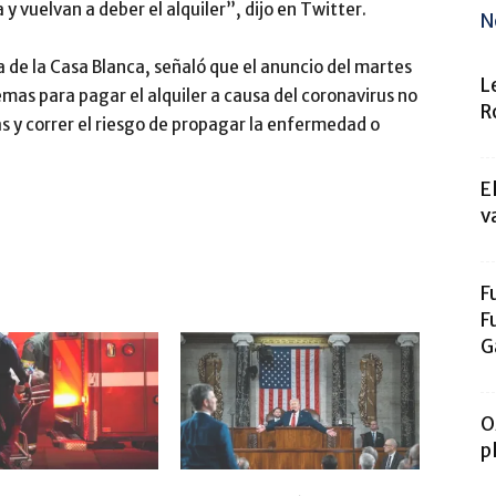
 y vuelvan a deber el alquiler”, dijo en Twitter.
N
 de la Casa Blanca, señaló que el anuncio del martes
L
emas para pagar el alquiler a causa del coronavirus no
R
s y correr el riesgo de propagar la enfermedad o
E
v
F
F
G
O
p