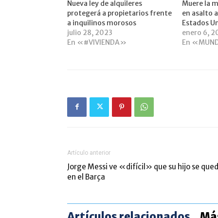
Nueva ley de alquileres
Muere la m
protegerá a propietarios frente
en asalto a
a inquilinos morosos
Estados U
julio 28, 2023
enero 6, 2
En «#VIVIENDA»
En «MUN
Artículo anterior
Jorge Messi ve «difícil» que su hijo se que
en el Barça
Artículos relacionados
Más