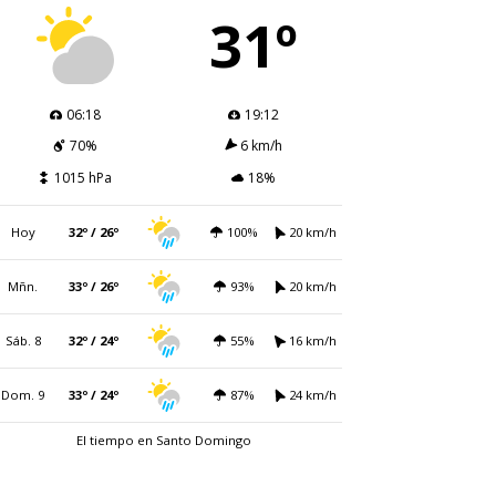
31º
06:18
19:12
70%
6 km/h
1015 hPa
18%
Hoy
32º / 26º
100%
20 km/h
Mñn.
33º / 26º
93%
20 km/h
Sáb. 8
32º / 24º
55%
16 km/h
Dom. 9
33º / 24º
87%
24 km/h
El tiempo en Santo Domingo