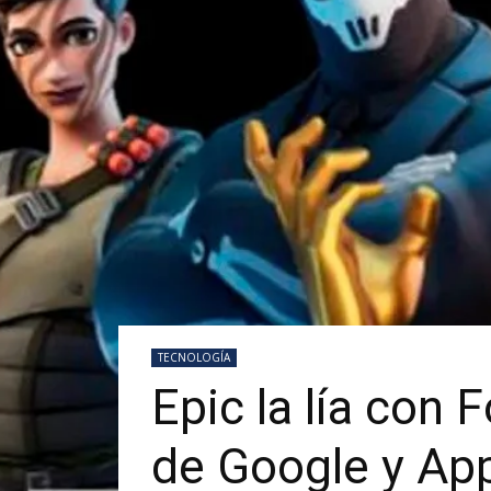
TECNOLOGÍA
Epic la lía con 
de Google y Ap