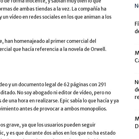
o de forma inocente, y sabían muy bien lo que
N
ormas de ambas tiendas a la vez. La compañía ha
un vídeo en redes sociales en los que animan a los
F
d
te, han homenajeado al primer comercial del
rcial que hacía referencia a la novela de Orwell.
M
C
N
ídeo y un documento legal de 62 páginas con 291
d
itado. No soy abogado ni editor de vídeo, pero no
r
 de una hora en realizarse. Epic sabía lo que hacía y ya
ovimiento antes de provocar a ambos monopolios.
M
os grave, ya que los usuarios pueden seguir
D
c, y es que durante dos años en los que no ha estado