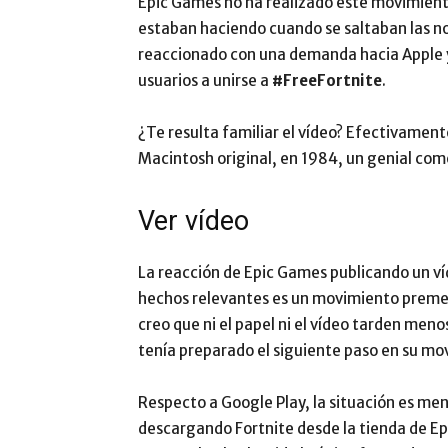
Epic Games no ha realizado este movimient
estaban haciendo cuando se saltaban las n
reaccionado con una demanda hacia Apple y 
usuarios a unirse a
#FreeFortnite
.
¿Te resulta familiar el vídeo? Efectivamen
Macintosh original, en 1984, un genial come
Ver vídeo
La reacción de Epic Games publicando un v
hechos relevantes es un movimiento premed
creo que ni el papel ni el vídeo tarden menos
tenía preparado el siguiente paso en su m
Respecto a Google Play, la situación es men
descargando Fortnite desde la tienda de Epi