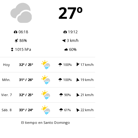
27º
06:18
19:12
86%
3 km/h
1015 hPa
60%
Hoy
32º / 25º
100%
17 km/h
Mñn.
31º / 26º
100%
19 km/h
Vier. 7
32º / 25º
90%
21 km/h
Sáb. 8
33º / 24º
61%
22 km/h
El tiempo en Santo Domingo