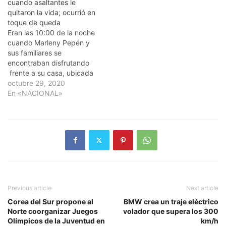
cuando asaltantes le
quitaron la vida; ocurrió en
toque de queda
Eran las 10:00 de la noche
cuando Marleny Pepén y
sus familiares se
encontraban disfrutando
frente a su casa, ubicada
en el sector de Juana
octubre 29, 2020
Saltitopa en Los Alcarrizos.
En «NACIONAL»
Por ser horario de toque de
queda Marleny y sus
acompañantes se sintieron
“seguros” de compartir
con sus teléfonos celulares
en…
Previous article
Next article
Corea del Sur propone al
BMW crea un traje eléctrico
Norte coorganizar Juegos
volador que supera los 300
Olímpicos de la Juventud en
km/h