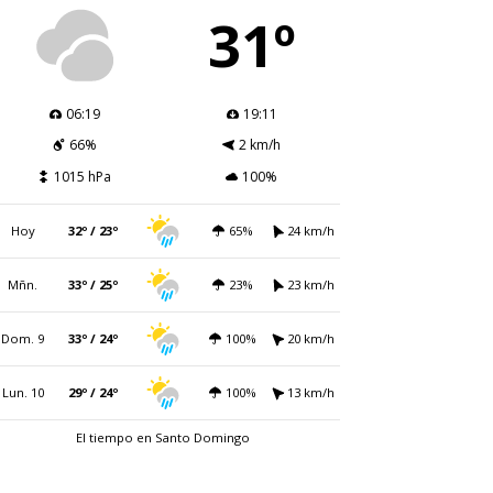
31º
06:19
19:11
66%
2 km/h
1015 hPa
100%
Hoy
32º / 23º
65%
24 km/h
Mñn.
33º / 25º
23%
23 km/h
Dom. 9
33º / 24º
100%
20 km/h
Lun. 10
29º / 24º
100%
13 km/h
El tiempo en Santo Domingo