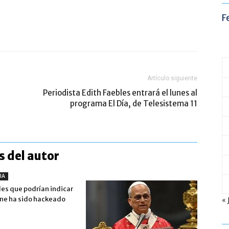
F
Artículo siguiente
Periodista Edith Faebles entrará el lunes al
programa El Día, de Telesistema 11
 del autor
IA
les que podrían indicar
one ha sido hackeado
« 