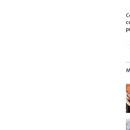
C
c
p
M