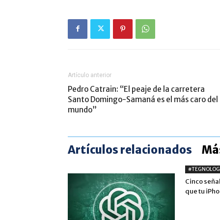
Artículo anterior
Pedro Catrain: “El peaje de la carretera
Santo Domingo-Samaná es el más caro del
mundo”
Artículos relacionados
Más
#TEGNOLOG
Cinco seña
que tu iPh