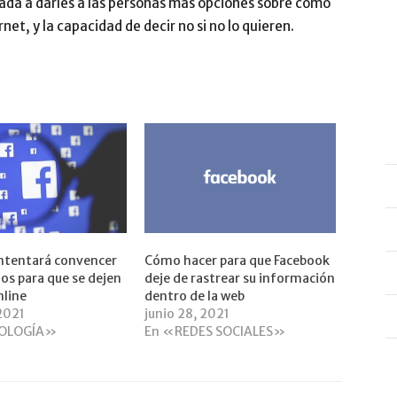
nada a darles a las personas más opciones sobre cómo
et, y la capacidad de decir no si no lo quieren.
ntentará convencer
Cómo hacer para que Facebook
ios para que se dejen
deje de rastrear su información
nline
dentro de la web
 2021
junio 28, 2021
OLOGÍA»
En «REDES SOCIALES»