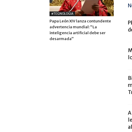
N
#TEGNOLOGIA
Papa León XIV lanza contundente
P
advertencia mundial: “La
d
inteligencia artificial debe ser
desarmada”
M
l
B
m
T
A
l
al