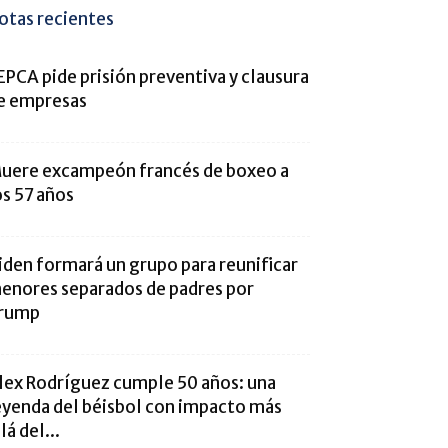
otas recientes
EPCA pide prisión preventiva y clausura
e empresas
uere excampeón francés de boxeo a
os 57 años
iden formará un grupo para reunificar
enores separados de padres por
rump
lex Rodríguez cumple 50 años: una
eyenda del béisbol con impacto más
lá del...