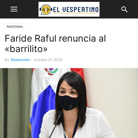
NACIONAL
Faride Raful renuncia al
«barrilito»
By
Redacción
-
octubre 21, 2020