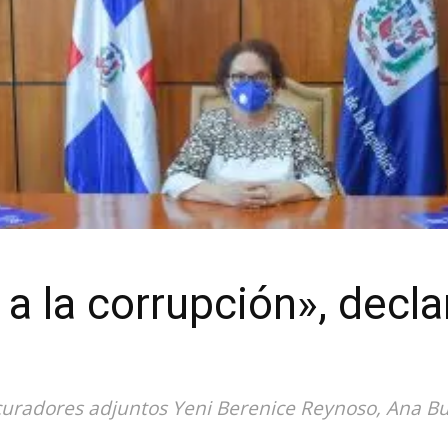
 a la corrupción», decl
ocuradores adjuntos Yeni Berenice Reynoso, Ana Bur