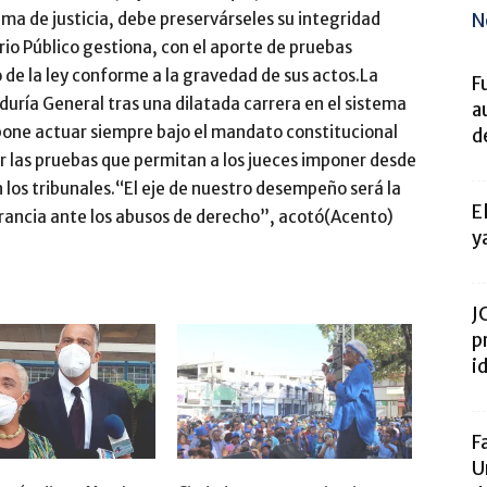
N
ema de justicia, debe preservárseles su integridad
rio Público gestiona, con el aporte de pruebas
o de la ley conforme a la gravedad de sus actos.La
F
uría General tras una dilatada carrera en el sistema
a
pone actuar siempre bajo el mandato constitucional
d
r las pruebas que permitan a los jueces imponer desde
 los tribunales.“El eje de nuestro desempeño será la
E
lerancia ante los abusos de derecho”, acotó(Acento)
y
J
p
i
F
U