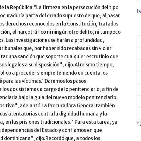
e la República.
“La firmeza en la persecución del tipo
F
rocuraduría parta del errado supuesto de que, al pasar
los derechos reconocidos en la Constitución, tratados
ción, el narcotráfico ni ningún otro delito; ni tampoco
s. Las investigaciones se harán a profundidad,
ribunales que, por haber sido recabadas sin violar
ntar una sanción que soporte cualquier escrutinio que
sos legales a su disposición”, dijo.Al mismo tiempo,
Público a proceder siempre teniendo en cuenta los
é para las víctimas.“Daremos los pasos
 los dos sistemas a cargo de lo penitenciario, a fin de
ciaria bajo la guía del nuevo modelo penitenciario,
ositivo”, adelantó.La Procuradora General también
icas atentatorias contra la dignidad humana y la
 en las prisiones tradicionales. “Para esta tarea, ya
« 
s dependencias del Estado y confiamos en que
d dominicana”, dijo.Recordó que, a todos los