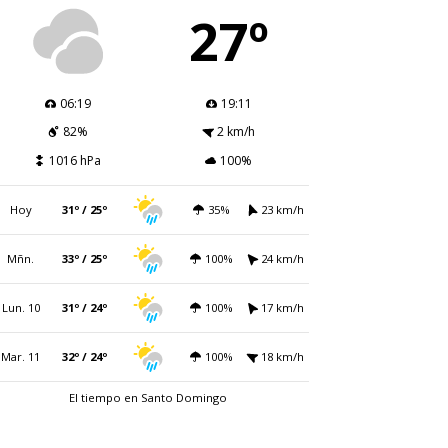
27º
06:19
19:11
82%
2 km/h
1016 hPa
100%
Hoy
31º / 25º
35%
23 km/h
Mñn.
33º / 25º
100%
24 km/h
Lun. 10
31º / 24º
100%
17 km/h
Mar. 11
32º / 24º
100%
18 km/h
El tiempo en Santo Domingo