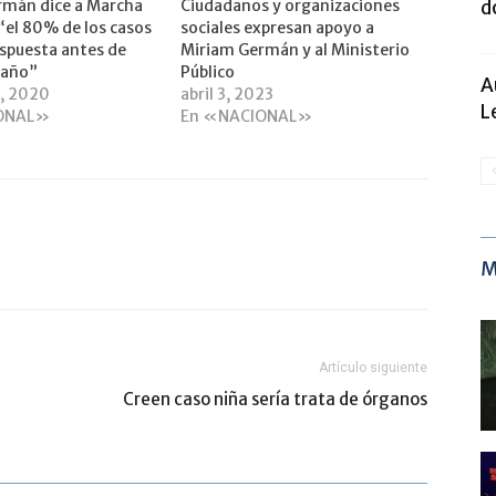
rmán dice a Marcha
Ciudadanos y organizaciones
d
“el 80% de los casos
sociales expresan apoyo a
spuesta antes de
Miriam Germán y al Ministerio
l año”
Público
A
0, 2020
abril 3, 2023
L
ONAL»
En «NACIONAL»
M
Artículo siguiente
Creen caso niña sería trata de órganos