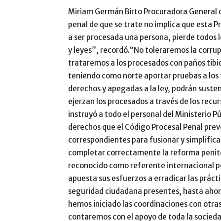
Miriam Germán Birto Procuradora General d
penal de que se trate no implica que esta P
a ser procesada una persona, pierde todos 
y leyes”, recordó.“No toleraremos la corrup
trataremos a los procesados con paños tibio
teniendo como norte aportar pruebas a los t
derechos y apegadas a la ley, podrán suste
ejerzan los procesados a través de los recur
instruyó a todo el personal del Ministerio 
derechos que el Código Procesal Penal prev
correspondientes para fusionar y simplificar
completar correctamente la reforma peniten
reconocido como referente internacional p
apuesta sus esfuerzos a erradicar las práct
seguridad ciudadana presentes, hasta ahora,
hemos iniciado las coordinaciones con otra
contaremos con el apoyo de toda la socieda