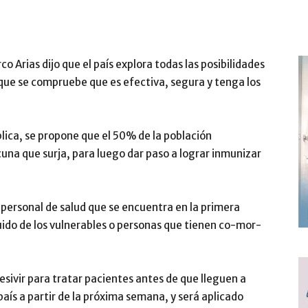
o Arias di­jo que el país explora to­das las posibilidades
 que se com­pruebe que es efectiva, segura y tenga los
blica, se propone que el 50% de la población
na que surja, pa­ra luego dar paso a lograr inmunizar
l personal de salud que se encuentra en la primera
uido de los vulnerables o per­sonas que tienen co-mor­
vir para tratar pacientes antes de que lleguen a
 país a partir de la próxima semana, y será aplicado