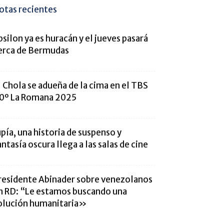
otas recientes
psilon ya es huracán y el jueves pasará
erca de Bermudas
l Chola se adueña de la cima en el TBS
0º La Romana 2025
upía, una historia de suspenso y
antasía oscura llega a las salas de cine
residente Abinader sobre venezolanos
n RD: “Le estamos buscando una
olución humanitaria»