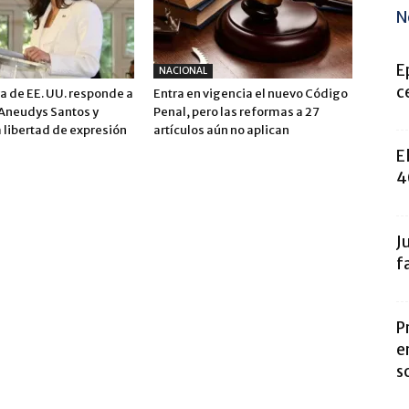
N
E
NACIONAL
c
 de EE. UU. responde a
Entra en vigencia el nuevo Código
 Aneudys Santos y
Penal, pero las reformas a 27
 libertad de expresión
artículos aún no aplican
E
4
J
f
P
e
s