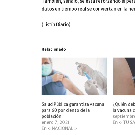
También, señaló, se es­tá reforzando el per
datos en tiempo real se convier­tan en la h
(Listín Diario)
Relacionado
Salud Pública garantiza vacuna
¿Quién deb
para 60 por ciento de la
la vacuna 
población
septiembr
enero 7, 2021
En «TU S
En «NACIONAL»