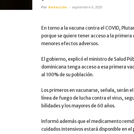
Por
Redacción
-
septiembre 9, 2020
En tor­no a la vacuna contra el COVID, Plutarc
por­que se quiere tener acceso a la primera
meno­res efectos adversos.
El gobierno, explicó el ministro de Salud Pú
dominicana tenga acceso a esa prime­ra vacu
al 100% de su población.
Los primeros en va­cunarse, señala, serán e
línea de fuego de lucha contra el virus, seg
bilidades y los mayores de 60 años.
Informó además que el medicamento remdesi
cuidados intensivos estará disponi­ble en el