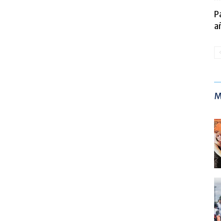
P
a
M