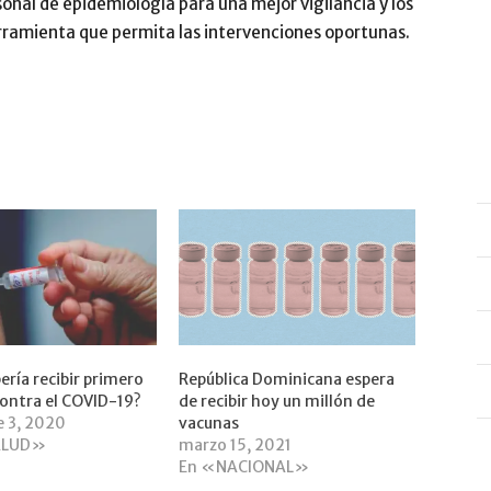
sonal de epidemiología para una mejor vigilancia y los
erramienta que permita las intervenciones oportunas.
ería recibir primero
Repúbli­ca Dominicana espera
contra el COVID-19?
de recibir hoy un millón de
e 3, 2020
vacunas
ALUD»
marzo 15, 2021
En «NACIONAL»