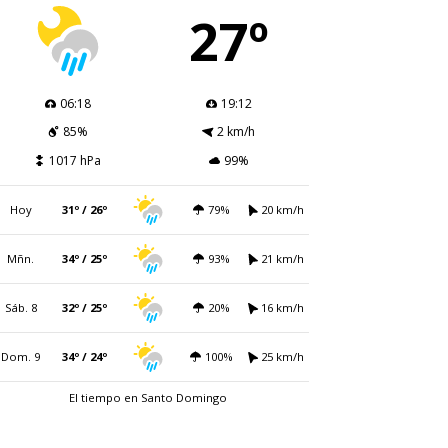
27º
06:18
19:12
85%
2 km/h
1017 hPa
99%
Hoy
31º / 26º
79%
20 km/h
Mñn.
34º / 25º
93%
21 km/h
Sáb. 8
32º / 25º
20%
16 km/h
Dom. 9
34º / 24º
100%
25 km/h
El tiempo en Santo Domingo