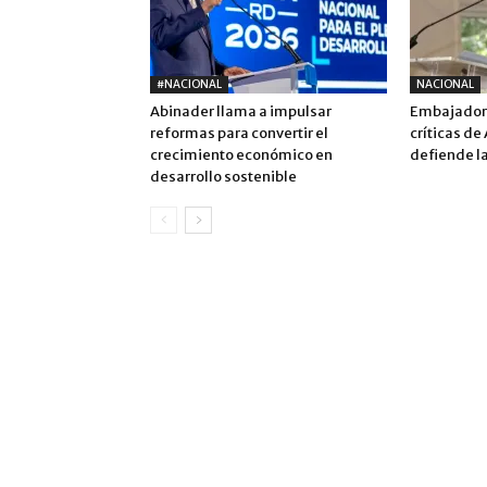
#NACIONAL
NACIONAL
Abinader llama a impulsar
Embajadora
reformas para convertir el
críticas de
crecimiento económico en
defiende la
desarrollo sostenible