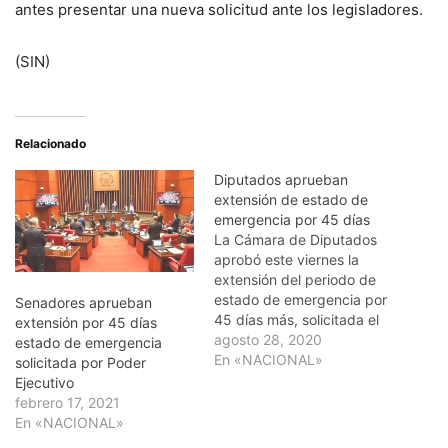
antes presentar una nueva solicitud ante los legisladores.
(SIN)
Relacionado
Diputados aprueban
extensión de estado de
emergencia por 45 días
La Cámara de Diputados
aprobó este viernes la
extensión del periodo de
estado de emergencia por
Senadores aprueban
45 días más, solicitada el
extensión por 45 días
pasado miércoles por el
agosto 28, 2020
estado de emergencia
presidente de la República
En «NACIONAL»
solicitada por Poder
Luis Abinader. Ese mismo
Ejecutivo
día la petición del
febrero 17, 2021
mandatario fue conocida y
En «NACIONAL»
aprobada por el Senado,