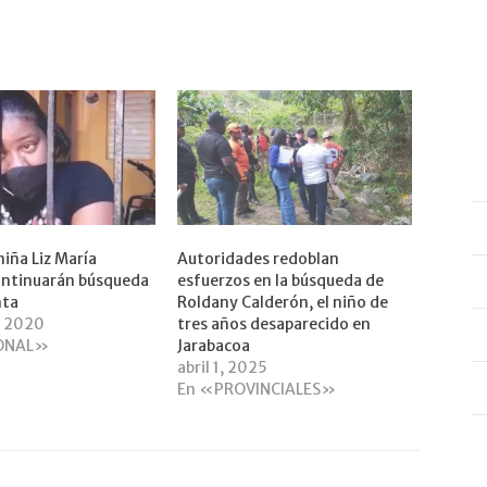
niña Liz María
Autoridades redoblan
ontinuarán búsqueda
esfuerzos en la búsqueda de
nta
Roldany Calderón, el niño de
, 2020
tres años desaparecido en
ONAL»
Jarabacoa
abril 1, 2025
En «PROVINCIALES»