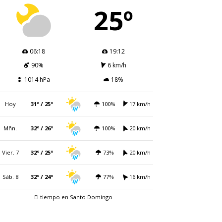
25º
06:18
19:12
90%
6 km/h
1014 hPa
18%
Hoy
31º / 25º
100%
17 km/h
Mñn.
32º / 26º
100%
20 km/h
Vier. 7
32º / 25º
73%
20 km/h
Sáb. 8
32º / 24º
77%
16 km/h
El tiempo en Santo Domingo