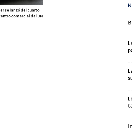
N
er se lanzó del cuarto
centro comercial del DN
B
L
p
L
s
L
t
I