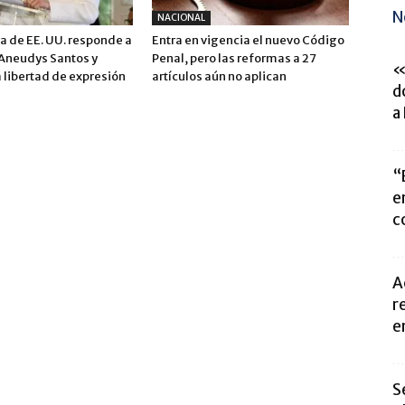
N
NACIONAL
 de EE. UU. responde a
Entra en vigencia el nuevo Código
 Aneudys Santos y
Penal, pero las reformas a 27
«
 libertad de expresión
artículos aún no aplican
d
a
“
e
c
A
r
en
S