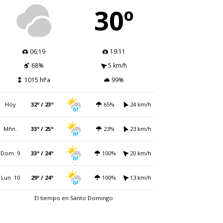
30º
06:19
19:11
68%
5 km/h
1015 hPa
99%
Hoy
32º / 23º
65%
24 km/h
Mñn.
33º / 25º
23%
23 km/h
Dom. 9
33º / 24º
100%
20 km/h
Lun. 10
29º / 24º
100%
13 km/h
El tiempo en Santo Domingo