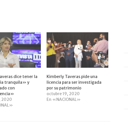
averas dice tener la
Kimberly Taveras pide una
ia tranquila» y
licencia para ser investigada
uado con
por su patrimonio
rencia»
octubre 19, 2020
, 2020
En «NACIONAL»
ONAL»