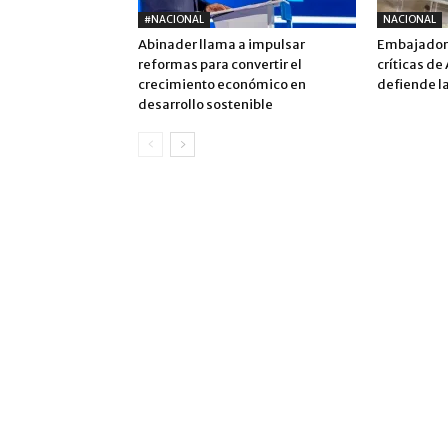
#NACIONAL
NACIONAL
Abinader llama a impulsar
Embajadora
reformas para convertir el
críticas de
crecimiento económico en
defiende la
desarrollo sostenible