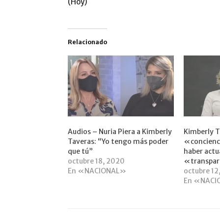
(Hoy)
Relacionado
Audios – Nuria Piera a Kimberly
Kimberly T
Taveras: “Yo tengo más poder
«concienc
que tú”
haber act
octubre 18, 2020
«transpa
En «NACIONAL»
octubre 12
En «NACI