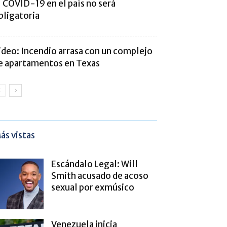
l COVID-19 en el país no será
bligatoria
ideo: Incendio arrasa con un complejo
e apartamentos en Texas
ás vistas
Escándalo Legal: Will
Smith acusado de acoso
sexual por exmúsico
Venezuela inicia