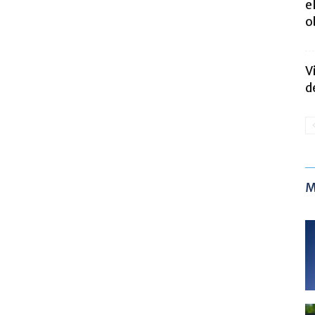
e
o
V
d
M