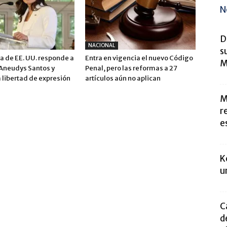
N
D
NACIONAL
s
 de EE. UU. responde a
Entra en vigencia el nuevo Código
M
 Aneudys Santos y
Penal, pero las reformas a 27
 libertad de expresión
artículos aún no aplican
M
r
e
K
u
C
d