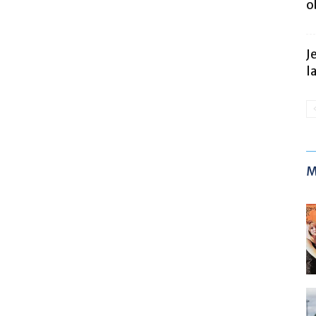
o
J
l
M