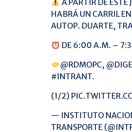
A PARTIR DE ESTE 
HABRÁ UN CARRIL EN
AUTOP. DUARTE, TRA
DE 6:00 A.M. – 7:
@RDMOPC
,
@DIGE
#INTRANT
.
(1/2)
PIC.TWITTER.
— INSTITUTO NACIO
TRANSPORTE (@IN