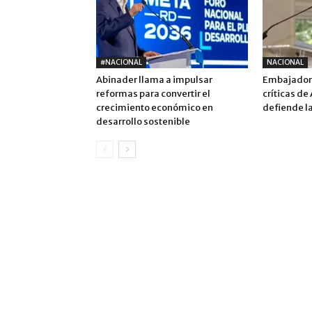
#NACIONAL
NACIONAL
Abinader llama a impulsar
Embajadora
reformas para convertir el
críticas de
crecimiento económico en
defiende la
desarrollo sostenible