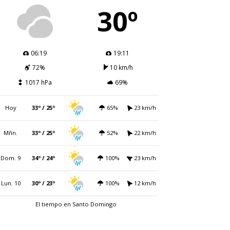
30º
06:19
19:11
72%
10 km/h
1017 hPa
69%
Hoy
33º / 25º
65%
23 km/h
Mñn.
33º / 25º
52%
22 km/h
Dom. 9
34º / 24º
100%
23 km/h
Lun. 10
30º / 23º
100%
12 km/h
El tiempo en Santo Domingo