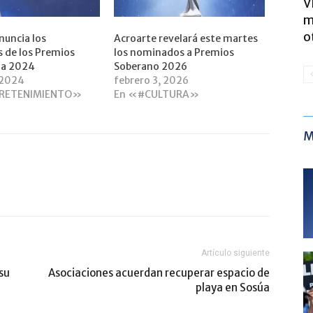
V
m
o
nuncia los
Acroarte revelará este martes
 de los Premios
los nominados a Premios
 a 2024
Soberano 2026
 2024
febrero 3, 2026
RETENIMIENTO»
En «#CULTURA»
M
Artículo siguiente
 su
Asociaciones acuerdan recuperar espacio de
playa en Sosúa