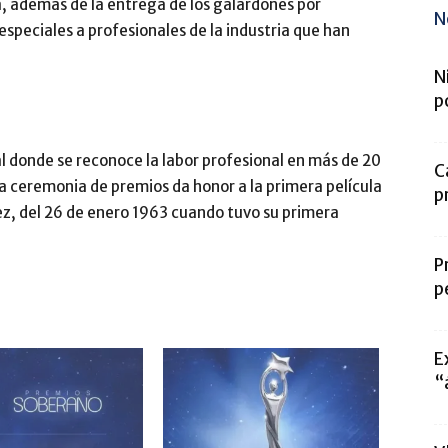
a, además de la entrega de los galardones por
N
peciales a profesionales de la industria que han
N
p
al donde se reconoce la labor profesional en más de 20
C
ta ceremonia de premios da honor a la primera película
p
z, del 26 de enero 1963 cuando tuvo su primera
P
p
E
“