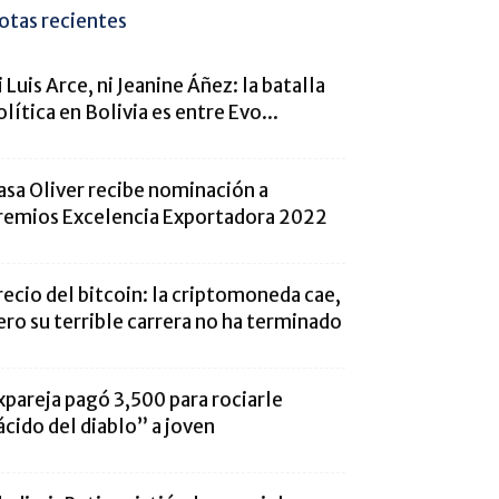
otas recientes
i Luis Arce, ni Jeanine Áñez: la batalla
olítica en Bolivia es entre Evo...
asa Oliver recibe nominación a
remios Excelencia Exportadora 2022
recio del bitcoin: la criptomoneda cae,
ero su terrible carrera no ha terminado
xpareja pagó 3,500 para rociarle
ácido del diablo” a joven