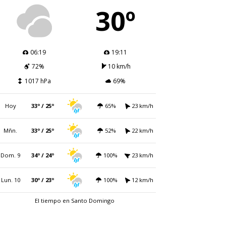
30º
06:19
19:11
72%
10 km/h
1017 hPa
69%
Hoy
33º / 25º
65%
23 km/h
Mñn.
33º / 25º
52%
22 km/h
Dom. 9
34º / 24º
100%
23 km/h
Lun. 10
30º / 23º
100%
12 km/h
El tiempo en Santo Domingo