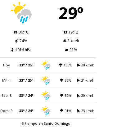
29º
06:18
19:12
74%
3 km/h
1016 hPa
31%
Hoy
33º / 25º
100%
20 km/h
Mñn.
33º / 25º
82%
21 km/h
Sáb. 8
33º / 24º
32%
20 km/h
Dom. 9
33º / 24º
91%
23 km/h
El tiempo en Santo Domingo