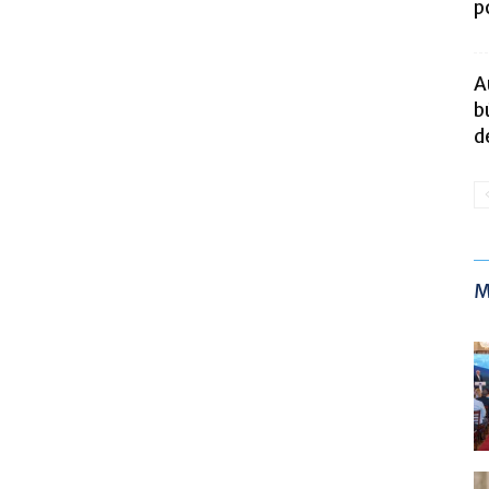
p
A
b
d
M