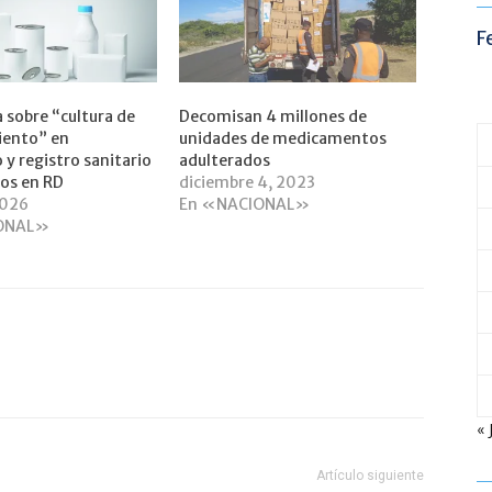
F
a sobre “cultura de
Decomisan 4 millones de
iento” en
unidades de medicamentos
 y registro sanitario
adulterados
os en RD
diciembre 4, 2023
2026
En «NACIONAL»
ONAL»
« 
Artículo siguiente