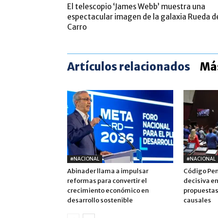
El telescopio ‘James Webb’ muestra una
espectacular imagen de la galaxia Rueda d
Carro
Artículos relacionados
Más
#NACIONAL
#NACIONAL
Abinader llama a impulsar
Código Pena
reformas para convertir el
decisiva en
crecimiento económico en
propuestas 
desarrollo sostenible
causales